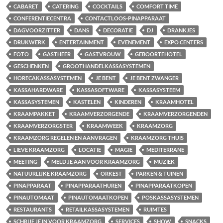
CABARET
CATERING
COCKTAILS
COMFORT TIME
CONFERENTIECENTRA
CONTACTLOOS-PINAPPARAAT
DAGVOORZITTER
DANS
DECORATIE
DJ
DRANKJES
DRUKWERK
ENTERTAINMENT
EVENEMENT
EXPO CENTERS
FOTO
GASTHEER
GASTVROUW
GEBOORTEHOTEL
GESCHENKEN
GROOTHANDELKASSASYSTEMEN
HORECAKASSASYSTEMEN
JE BENT
JE BENT ZWANGER
KASSAHARDWARE
KASSASOFTWARE
KASSASYSTEEM
KASSASYSTEMEN
KASTELEN
KINDEREN
KRAAMHOTEL
KRAAMPAKKET
KRAAMVERZORGENDE
KRAAMVERZORGENDEN
KRAAMVERZORGSTER
KRAAMWEEK
KRAAMZORG
KRAAMZORG REGELEN EN AANVRAGEN
KRAAMZORG THUIS
LIEVE KRAAMZORG
LOCATIE
MAGIE
MEDITERRANE
MEETING
MELD JE AAN VOOR KRAAMZORG
MUZIEK
NATUURLIJKE KRAAMZORG
ORKEST
PARKEN & TUINEN
PINAPPARAAT
PINAPPARAATHUREN
PINAPPARAATKOPEN
PINAUTOMAAT
PINAUTOMAATKOPEN
POSKASSASYSTEMEN
RESTAURANTS
RETAILKASSASYSTEMEN
RUIMTES
SCHRIJF JE IN VOOR KRAAMZORG
SERVICES
SHOW
SNACKS