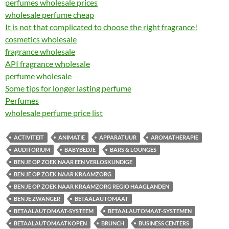
perfumes wholesale prices
wholesale perfume cheap
It is not that complicated to choose the right fragrance!
cosmetics wholesale
fragrance wholesale
API fragrance wholesale
perfume wholesale
Some tips for longer lasting perfume
Perfumes
wholesale perfume price list
ACTIVITEIT
ANIMATIE
APPARATUUR
AROMATHERAPIE
AUDITORIUM
BABYBEDJE
BARS & LOUNGES
BEN JE OP ZOEK NAAR EEN VERLOSKUNDIGE
BEN JE OP ZOEK NAAR KRAAMZORG
BEN JE OP ZOEK NAAR KRAAMZORG REGIO HAAGLANDEN
BEN JE ZWANGER
BETAALAUTOMAAT
BETAALAUTOMAAT-SYSTEEM
BETAALAUTOMAAT-SYSTEMEN
BETAALAUTOMAATKOPEN
BRUNCH
BUSINESS CENTERS