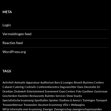
META
Login
Vermeldingen feed
Reacties feed
WordPress.org
TAGS
Activiteit
Animatie
Apparatuur
Auditorium
Bars & Lounges
Brunch
Business Centers
Cabaret
Catering
Cocktails
Conferentiecentra
Dagvoorzitter
Dans
Decoratie
DJ
Drankjes
Drukwerk
Entertainment
Evenement
Expo Centers
Foto
Gastheer
Gastvrouw
Geschenken
Kastelen
Restaurants
Ruimtes
Services
Show
Snacks
Specialistische kraamzorg
Sporthallen
Spreker
Stadions & Arena's
Trainingen
Transport
Trouwambtenaar
Trouwzalen
Vacature kraamzorg
Villa's
Webpagina
Wil je informatie over kraamzorg
Zwanger
Zwangerschap
zwangerschapsmaanden