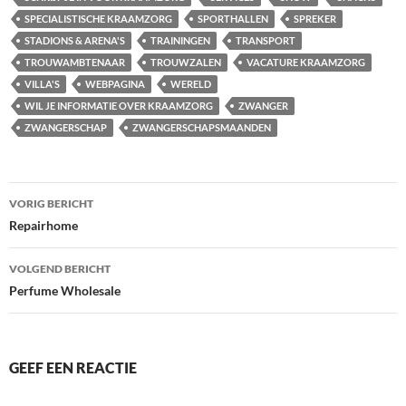
SPECIALISTISCHE KRAAMZORG
SPORTHALLEN
SPREKER
STADIONS & ARENA'S
TRAININGEN
TRANSPORT
TROUWAMBTENAAR
TROUWZALEN
VACATURE KRAAMZORG
VILLA'S
WEBPAGINA
WERELD
WIL JE INFORMATIE OVER KRAAMZORG
ZWANGER
ZWANGERSCHAP
ZWANGERSCHAPSMAANDEN
Bericht
VORIG BERICHT
navigatie
Repairhome
VOLGEND BERICHT
Perfume Wholesale
GEEF EEN REACTIE