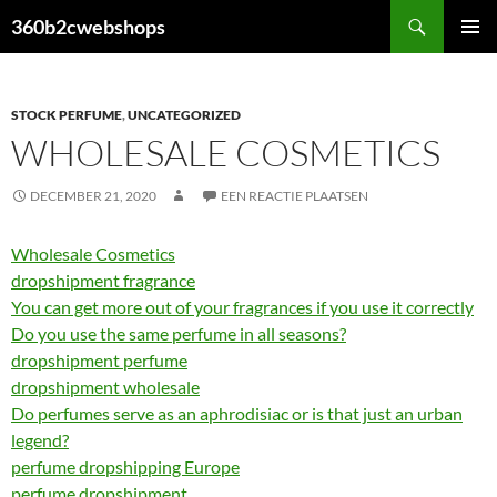
Ga
Zoeken
360b2cwebshops
naar
PRIMAI
de
MENU
inhoud
STOCK PERFUME
,
UNCATEGORIZED
WHOLESALE COSMETICS
DECEMBER 21, 2020
EEN REACTIE PLAATSEN
Wholesale Cosmetics
dropshipment fragrance
You can get more out of your fragrances if you use it correctly
Do you use the same perfume in all seasons?
dropshipment perfume
dropshipment wholesale
Do perfumes serve as an aphrodisiac or is that just an urban
legend?
perfume dropshipping Europe
perfume dropshipment