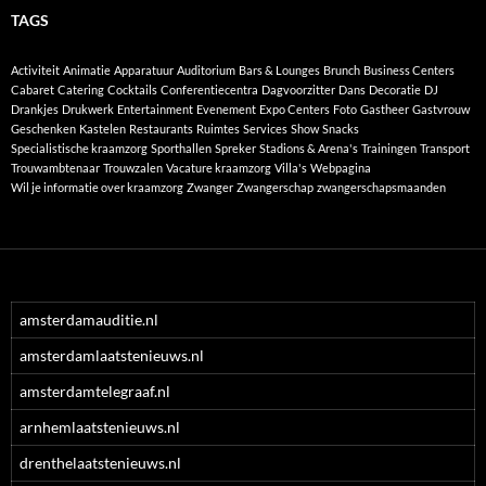
TAGS
Activiteit
Animatie
Apparatuur
Auditorium
Bars & Lounges
Brunch
Business Centers
Cabaret
Catering
Cocktails
Conferentiecentra
Dagvoorzitter
Dans
Decoratie
DJ
Drankjes
Drukwerk
Entertainment
Evenement
Expo Centers
Foto
Gastheer
Gastvrouw
Geschenken
Kastelen
Restaurants
Ruimtes
Services
Show
Snacks
Specialistische kraamzorg
Sporthallen
Spreker
Stadions & Arena's
Trainingen
Transport
Trouwambtenaar
Trouwzalen
Vacature kraamzorg
Villa's
Webpagina
Wil je informatie over kraamzorg
Zwanger
Zwangerschap
zwangerschapsmaanden
amsterdamauditie.nl
amsterdamlaatstenieuws.nl
amsterdamtelegraaf.nl
arnhemlaatstenieuws.nl
drenthelaatstenieuws.nl