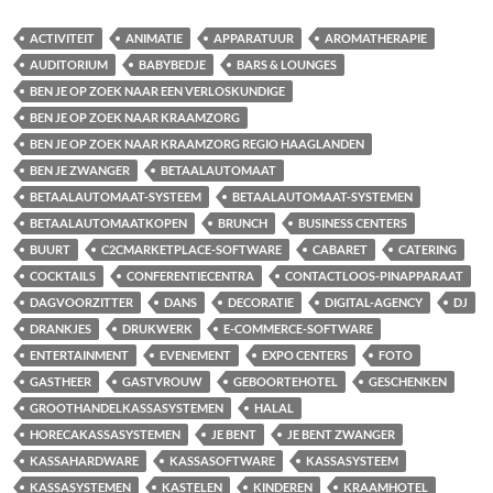
ACTIVITEIT
ANIMATIE
APPARATUUR
AROMATHERAPIE
AUDITORIUM
BABYBEDJE
BARS & LOUNGES
BEN JE OP ZOEK NAAR EEN VERLOSKUNDIGE
BEN JE OP ZOEK NAAR KRAAMZORG
BEN JE OP ZOEK NAAR KRAAMZORG REGIO HAAGLANDEN
BEN JE ZWANGER
BETAALAUTOMAAT
BETAALAUTOMAAT-SYSTEEM
BETAALAUTOMAAT-SYSTEMEN
BETAALAUTOMAATKOPEN
BRUNCH
BUSINESS CENTERS
BUURT
C2CMARKETPLACE-SOFTWARE
CABARET
CATERING
COCKTAILS
CONFERENTIECENTRA
CONTACTLOOS-PINAPPARAAT
DAGVOORZITTER
DANS
DECORATIE
DIGITAL-AGENCY
DJ
DRANKJES
DRUKWERK
E-COMMERCE-SOFTWARE
ENTERTAINMENT
EVENEMENT
EXPO CENTERS
FOTO
GASTHEER
GASTVROUW
GEBOORTEHOTEL
GESCHENKEN
GROOTHANDELKASSASYSTEMEN
HALAL
HORECAKASSASYSTEMEN
JE BENT
JE BENT ZWANGER
KASSAHARDWARE
KASSASOFTWARE
KASSASYSTEEM
KASSASYSTEMEN
KASTELEN
KINDEREN
KRAAMHOTEL