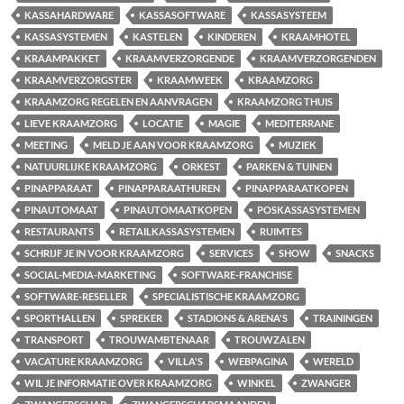
KASSAHARDWARE
KASSASOFTWARE
KASSASYSTEEM
KASSASYSTEMEN
KASTELEN
KINDEREN
KRAAMHOTEL
KRAAMPAKKET
KRAAMVERZORGENDE
KRAAMVERZORGENDEN
KRAAMVERZORGSTER
KRAAMWEEK
KRAAMZORG
KRAAMZORG REGELEN EN AANVRAGEN
KRAAMZORG THUIS
LIEVE KRAAMZORG
LOCATIE
MAGIE
MEDITERRANE
MEETING
MELD JE AAN VOOR KRAAMZORG
MUZIEK
NATUURLIJKE KRAAMZORG
ORKEST
PARKEN & TUINEN
PINAPPARAAT
PINAPPARAATHUREN
PINAPPARAATKOPEN
PINAUTOMAAT
PINAUTOMAATKOPEN
POSKASSASYSTEMEN
RESTAURANTS
RETAILKASSASYSTEMEN
RUIMTES
SCHRIJF JE IN VOOR KRAAMZORG
SERVICES
SHOW
SNACKS
SOCIAL-MEDIA-MARKETING
SOFTWARE-FRANCHISE
SOFTWARE-RESELLER
SPECIALISTISCHE KRAAMZORG
SPORTHALLEN
SPREKER
STADIONS & ARENA'S
TRAININGEN
TRANSPORT
TROUWAMBTENAAR
TROUWZALEN
VACATURE KRAAMZORG
VILLA'S
WEBPAGINA
WERELD
WIL JE INFORMATIE OVER KRAAMZORG
WINKEL
ZWANGER