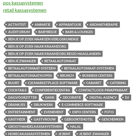
pos kassasystemen
retail kassasystemen
ACTIVITEIT
ANIMATIE
APPARATUUR
AROMATHERAPIE
AUDITORIUM
BABYBEDJE
BARS & LOUNGES
BEN JE OP ZOEK NAAR EEN VERLOSKUNDIGE
BEN JE OP ZOEK NAAR KRAAMZORG
BEN JE OP ZOEK NAAR KRAAMZORG REGIO HAAGLANDEN
BEN JE ZWANGER
BETAALAUTOMAAT
BETAALAUTOMAAT-SYSTEEM
BETAALAUTOMAAT-SYSTEMEN
BETAALAUTOMAATKOPEN
BRUNCH
BUSINESS CENTERS
BUURT
C2CMARKETPLACE-SOFTWARE
CABARET
CATERING
COCKTAILS
CONFERENTIECENTRA
CONTACTLOOS-PINAPPARAAT
DAGVOORZITTER
DANS
DECORATIE
DIGITAL-AGENCY
DJ
DRANKJES
DRUKWERK
E-COMMERCE-SOFTWARE
ENTERTAINMENT
EVENEMENT
EXPO CENTERS
FOTO
GASTHEER
GASTVROUW
GEBOORTEHOTEL
GESCHENKEN
GROOTHANDELKASSASYSTEMEN
HALAL
HORECAKASSASYSTEMEN
JE BENT
JE BENT ZWANGER