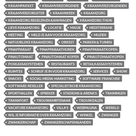
KRAAMPAKKET
KRAAMVERZORGENDE
KRAAMVERZORGENDEN
KRAAMVERZORGSTER
KRAAMWEEK
KRAAMZORG
KRAAMZORG REGELEN EN AANVRAGEN
KRAAMZORG THUIS
LIEVE KRAAMZORG
LOCATIE
MAGIE
MEDITERRANE
MEETING
MELD JE AAN VOOR KRAAMZORG
MUZIEK
NATUURLIJKE KRAAMZORG
ORKEST
PARKEN & TUINEN
PINAPPARAAT
PINAPPARAATHUREN
PINAPPARAATKOPEN
PINAUTOMAAT
PINAUTOMAAT KOPEN
PINAUTOMAATKOPEN
POSKASSASYSTEMEN
RESTAURANTS
RETAILKASSASYSTEMEN
RUIMTES
SCHRIJF JE IN VOOR KRAAMZORG
SERVICES
SHOW
SNACKS
SOCIAL-MEDIA-MARKETING
SOFTWARE-FRANCHISE
SOFTWARE-RESELLER
SPECIALISTISCHE KRAAMZORG
SPORTHALLEN
SPREKER
STADIONS & ARENA'S
TRAININGEN
TRANSPORT
TROUWAMBTENAAR
TROUWZALEN
VACATURE KRAAMZORG
VILLA'S
WEBPAGINA
WERELD
WIL JE INFORMATIE OVER KRAAMZORG
WINKEL
ZWANGER
ZWANGERSCHAP
ZWANGERSCHAPSMAANDEN