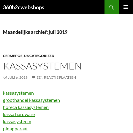
Ga
Zoeken
360b2cwebshops
naar
PRIMAI
de
MENU
inhoud
Maandelijks archief: juli 2019
CERMEPOS
,
UNCATEGORIZED
KASSASYSTEMEN
JULI 6, 2019
EEN REACTIE PLAATSEN
kassasystemen
groothandel kassasystemen
horeca kassasystemen
kassa hardware
kassasysteem
pinapparaat