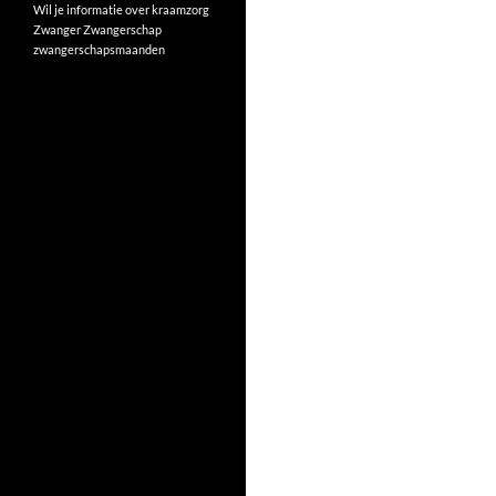
Wil je informatie over kraamzorg
Zwanger
Zwangerschap
zwangerschapsmaanden