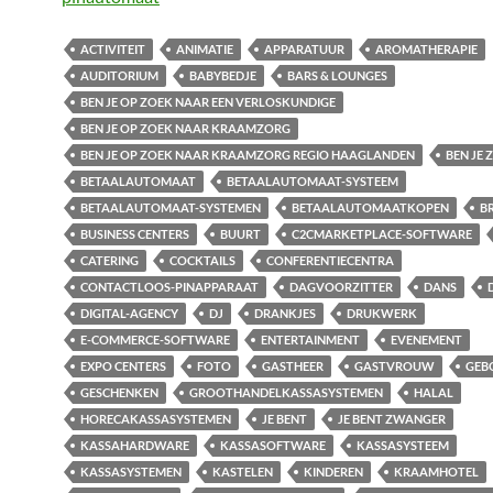
ACTIVITEIT
ANIMATIE
APPARATUUR
AROMATHERAPIE
AUDITORIUM
BABYBEDJE
BARS & LOUNGES
BEN JE OP ZOEK NAAR EEN VERLOSKUNDIGE
BEN JE OP ZOEK NAAR KRAAMZORG
BEN JE OP ZOEK NAAR KRAAMZORG REGIO HAAGLANDEN
BEN JE
BETAALAUTOMAAT
BETAALAUTOMAAT-SYSTEEM
BETAALAUTOMAAT-SYSTEMEN
BETAALAUTOMAATKOPEN
B
BUSINESS CENTERS
BUURT
C2CMARKETPLACE-SOFTWARE
CATERING
COCKTAILS
CONFERENTIECENTRA
CONTACTLOOS-PINAPPARAAT
DAGVOORZITTER
DANS
DIGITAL-AGENCY
DJ
DRANKJES
DRUKWERK
E-COMMERCE-SOFTWARE
ENTERTAINMENT
EVENEMENT
EXPO CENTERS
FOTO
GASTHEER
GASTVROUW
GEB
GESCHENKEN
GROOTHANDELKASSASYSTEMEN
HALAL
HORECAKASSASYSTEMEN
JE BENT
JE BENT ZWANGER
KASSAHARDWARE
KASSASOFTWARE
KASSASYSTEEM
KASSASYSTEMEN
KASTELEN
KINDEREN
KRAAMHOTEL