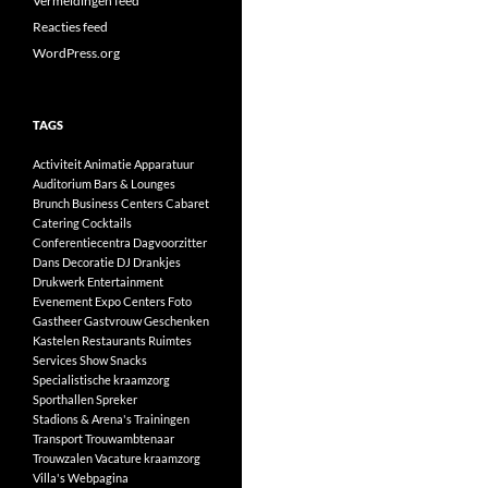
Vermeldingen feed
Reacties feed
WordPress.org
TAGS
Activiteit
Animatie
Apparatuur
Auditorium
Bars & Lounges
Brunch
Business Centers
Cabaret
Catering
Cocktails
Conferentiecentra
Dagvoorzitter
Dans
Decoratie
DJ
Drankjes
Drukwerk
Entertainment
Evenement
Expo Centers
Foto
Gastheer
Gastvrouw
Geschenken
Kastelen
Restaurants
Ruimtes
Services
Show
Snacks
Specialistische kraamzorg
Sporthallen
Spreker
Stadions & Arena's
Trainingen
Transport
Trouwambtenaar
Trouwzalen
Vacature kraamzorg
Villa's
Webpagina