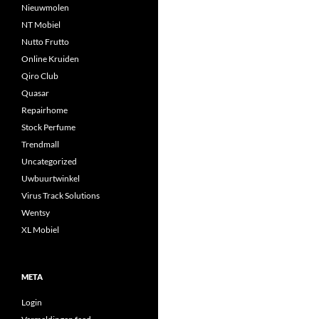
Nieuwmolen
NT Mobiel
Nutto Frutto
Online Kruiden
Qiro Club
Quasar
Repairhome
Stock Perfume
Trendmall
Uncategorized
Uwbuurtwinkel
Virus Track Solutions
Wentsy
XL Mobiel
META
Login