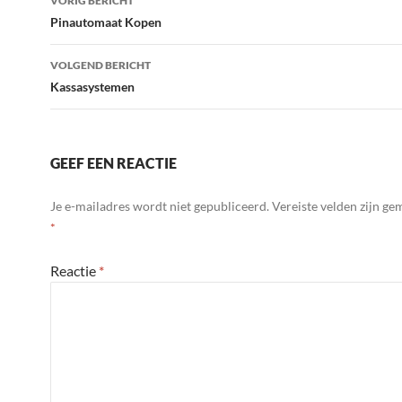
VORIG BERICHT
navigatie
Pinautomaat Kopen
VOLGEND BERICHT
Kassasystemen
GEEF EEN REACTIE
Je e-mailadres wordt niet gepubliceerd.
Vereiste velden zijn g
*
Reactie
*