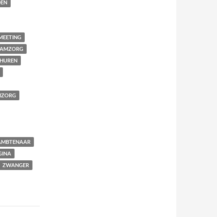
EN
MEETING
AAMZORG
THUREN
AMZORG
MBTENAAR
GINA
ZWANGER