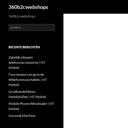
Zoeken
360b2cwebshops
Ga
360b2cwebshops
naar
Zoeken
de
naar:
inhoud
RECENTE BERICHTEN
Zakelijk inkopen
telefoonaccessoires | NT
Mobiel
Fournisseurs en gros de
téléphones portables | NT
Mobiel
Großhandel Bmw
Handyhüllen | NT Mobiel
Mobile Phone Wholesaler | NT
Mobiel
Gunmak Machine