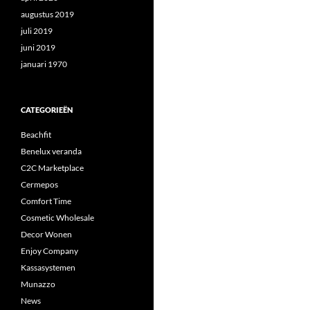
augustus 2019
juli 2019
juni 2019
januari 1970
CATEGORIEËN
Beachfit
Benelux veranda
C2C Marketplace
Cermepos
Comfort Time
Cosmetic Wholesale
Decor Wonen
Enjoy Company
Kassasystemen
Munazzo
News