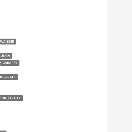
 ZWANGER
RUNCH
CABARET
DECORATIE
OORTEHOTEL