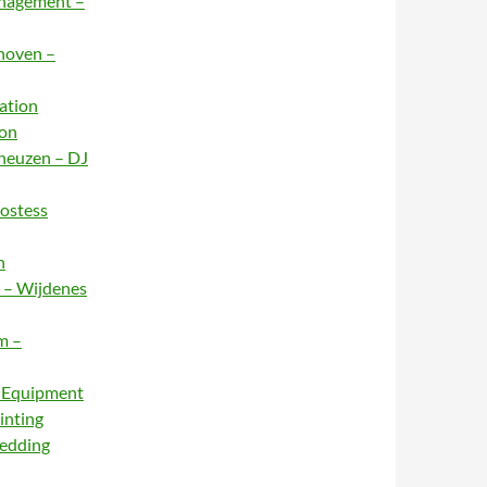
anagement –
dhoven –
ation
ion
rneuzen – DJ
Hostess
n
e – Wijdenes
m –
– Equipment
inting
Wedding