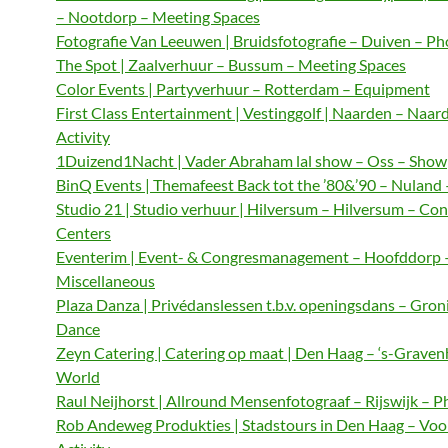
– Nootdorp – Meeting Spaces
Fotografie Van Leeuwen | Bruidsfotografie – Duiven – P
The Spot | Zaalverhuur – Bussum – Meeting Spaces
Color Events | Partyverhuur – Rotterdam – Equipment
First Class Entertainment | Vestinggolf | Naarden – Naar
Activity
1Duizend1Nacht | Vader Abraham lal show – Oss – Show
BinQ Events | Themafeest Back tot the ’80&’90 – Nuland
Studio 21 | Studio verhuur | Hilversum – Hilversum – Co
Centers
Eventerim | Event- & Congresmanagement – Hoofddorp 
Miscellaneous
Plaza Danza | Privédanslessen t.b.v. openingsdans – Gron
Dance
Zeyn Catering | Catering op maat | Den Haag – ‘s-Graven
World
Raul Neijhorst | Allround Mensenfotograaf – Rijswijk – 
Rob Andeweg Produkties | Stadstours in Den Haag – Voo