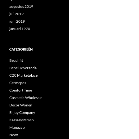
augustus 2019
juli 2019
juni 2019
januari 1970
CATEGORIEËN
Beachfit
Benelux veranda
C2C Marketplace
Cermepos
Comfort Time
Cosmetic Wholesale
Decor Wonen
Enjoy Company
Kassasystemen
Munazzo
News