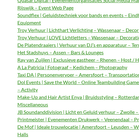
Quasar Digital | Evenementorganisaties Social Media M
Rijswijk – Event Web Page
Soundflex | Geluidstechniek voor bands en events – Ein
Equipment
Troy Verhuur | Lichthart Verlichting – Wassenaar – Decor
Troy Verhuur | LOVE Lichtletters – Wassenaar – Decorat
De Platendraaiers | Verhuur van DJ’s en apparatuur – Te
Het Stadshuys – Assen – Bars & Lounges
Ray van Zuijlen | Exclusieve gastheer – Rhenen – Host / 
A La Patricia | Fotograaf – Kedichem – Photography
Taxi DA | Personenvervoer – Amersfoort – Transportatio
Dol Events | Save the World – Online Teambuilding Gam
– Activity
Make-Up and Hair Artist Enya | Bruidsstyling – Rotterda
Miscellaneous
JB Soundanddivision | Licht en Geluid verhuur – Zwolle 
Printmeister | Evenementen Drukwerk – Veenendaal – Pr
De Mof | Ideale trouwlocatie | Amersfoort – Leusden – 
Halls