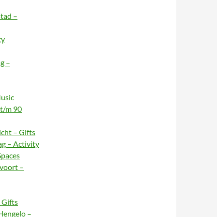
stad –
ty
g –
usic
 t/m 90
cht – Gifts
g – Activity
Spaces
voort –
Gifts
Hengelo –