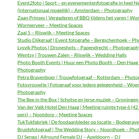
Event2foto | Sport – en evenementenfotografie in heel N
(internationaal mogelijk) – Amsterdam – Photography
Zaan Prinses | Vergaderen of BBQ tijdens het varen | Wo
Wormerveer – Meeting Spaces
Zaal 5 – Rijswijk – Meeting Spaces
Studio Dijkgraaf | Event fotografie – Bergschenhoek – P
Lysvik Photos | Droneshots – Papendrecht – Photograph
Wentsy | Trouwen Zalen – Rijswijk – Wedding Halls
Photo Booth Events | Huur een Photo Booth – Den Haag
Photography
Petra Bravenboer | Trouwfotograaf – Rotterdam – Phot
Fotovrouwtje | Fotograaf voor iedere gelegenheid – Woe
Photography
The Bee in the Box | Schotse en Ierse muziek – Groningen
Van der Valk Hotel Den Haag | Meeting ruimte type 6 (42
pers) – Nootdorp – Meeting Spaces
TukTukfabriek | De foodaanbieder op locatie – Bodegrave
Bruidsfotograaf | The Wedding Story – Noordhoek – Ph
DJ Senga | Allround Female DJ – Apeldoorn – DJ