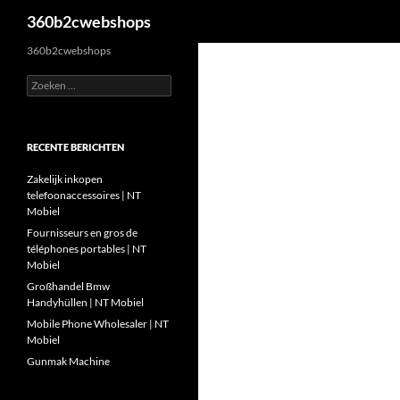
Zoeken
360b2cwebshops
Ga
360b2cwebshops
naar
Zoeken
de
naar:
inhoud
RECENTE BERICHTEN
Zakelijk inkopen
telefoonaccessoires | NT
Mobiel
Fournisseurs en gros de
téléphones portables | NT
Mobiel
Großhandel Bmw
Handyhüllen | NT Mobiel
Mobile Phone Wholesaler | NT
Mobiel
Gunmak Machine