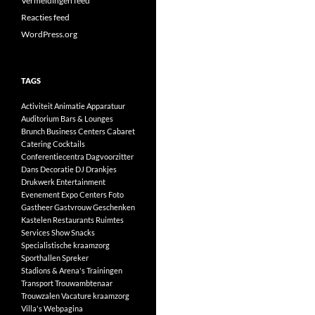
Vermeldingen feed
Reacties feed
WordPress.org
TAGS
Activiteit
Animatie
Apparatuur
Auditorium
Bars & Lounges
Brunch
Business Centers
Cabaret
Catering
Cocktails
Conferentiecentra
Dagvoorzitter
Dans
Decoratie
DJ
Drankjes
Drukwerk
Entertainment
Evenement
Expo Centers
Foto
Gastheer
Gastvrouw
Geschenken
Kastelen
Restaurants
Ruimtes
Services
Show
Snacks
Specialistische kraamzorg
Sporthallen
Spreker
Stadions & Arena's
Trainingen
Transport
Trouwambtenaar
Trouwzalen
Vacature kraamzorg
Villa's
Webpagina