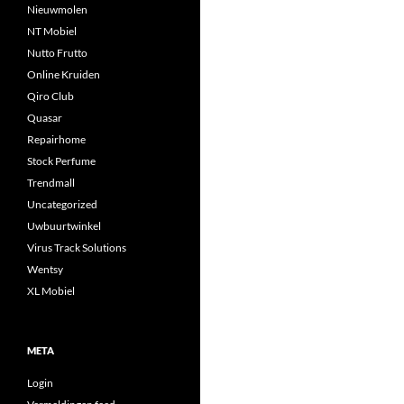
Nieuwmolen
NT Mobiel
Nutto Frutto
Online Kruiden
Qiro Club
Quasar
Repairhome
Stock Perfume
Trendmall
Uncategorized
Uwbuurtwinkel
Virus Track Solutions
Wentsy
XL Mobiel
META
Login