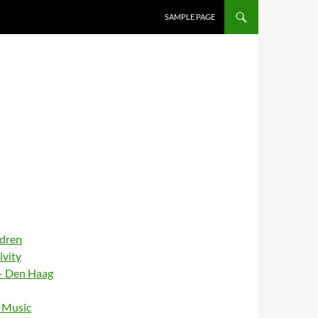
SAMPLE PAGE
ldren
ivity
– Den Haag
– Music