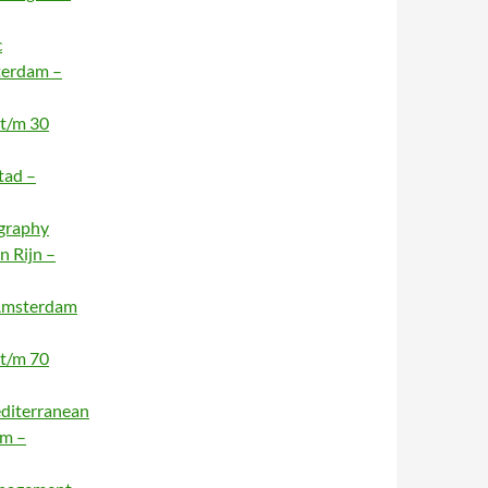
c
terdam –
 t/m 30
tad –
ography
n Rijn –
 Amsterdam
 t/m 70
editerranean
am –