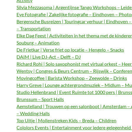
Activity
Silvia Mezzasoma | Argentijnse Tango Workshops – Leide
Eye Fotografie | Zakelijke fotografie – Eindhoven – Phot
Bergensche Busreizen | Touringcar verhuur | Eindhoven 
– Transportation
Elke Dag Feest | Activiteiten in het thema met de kindere
Souburg – Animation
De Frietkar | Verse friet op locatie – Hengelo – Snacks
DAIM | Live DJ-Act – Delft – DJ
Richard Rohi | Solo saxophonist met virtual orkest – Hee
Wentsy | Congres & Beurs Centrum – Rijswijk – Confere
Movingcoffee | Barista Workshop – Zeewolde – Drinks
Harry Greve | Lounge achtergrondmuziek – Midlum – Mu
Studio Hellenbrand | Event Ruimte tot 1000 pers | Bruns
Brunssum – Sport Halls
Aemstelland | Trouwen op een salonboot | Amsterdam 
– Wedding Halls
Top Uitje | Mollenstreken Kids – Breda – Children
Cololors Events | Entertainment voor iedere gelegenheid