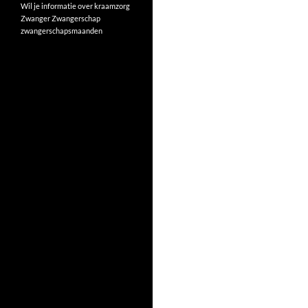
Wil je informatie over kraamzorg
Zwanger
Zwangerschap
zwangerschapsmaanden