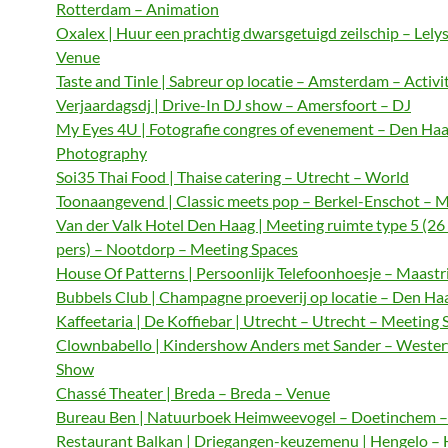
Rotterdam – Animation
Oxalex | Huur een prachtig dwarsgetuigd zeilschip – Lely
Venue
Taste and Tinle | Sabreur op locatie – Amsterdam – Activi
Verjaardagsdj | Drive-In DJ show – Amersfoort – DJ
My Eyes 4U | Fotografie congres of evenement – Den Haa
Photography
Soi35 Thai Food | Thaise catering – Utrecht – World
Toonaangevend | Classic meets pop – Berkel-Enschot – M
Van der Valk Hotel Den Haag | Meeting ruimte type 5 (26
pers) – Nootdorp – Meeting Spaces
House Of Patterns | Persoonlijk Telefoonhoesje – Maastri
Bubbels Club | Champagne proeverij op locatie – Den Haa
Kaffeetaria | De Koffiebar | Utrecht – Utrecht – Meeting 
Clownbabello | Kindershow Anders met Sander – Wester
Show
Chassé Theater | Breda – Breda – Venue
Bureau Ben | Natuurboek Heimweevogel – Doetinchem – 
Restaurant Balkan | Driegangen-keuzemenu | Hengelo – 