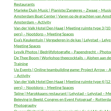
Restaurants
Marieke Duin Music | Pianiste/Zangeres – Zwaag – Musi
Amsterdam Boat Center | Varen op de grachten van Ams
Amsterdam – Activity
Van der Valk Hotel Den Haag | Meeting ruimte type 3 (10
pers) – Nootdorp – Meeting Spaces
Eva’s Keukentuin | Vergaderen in de kas | Lelystad – Lelys
Meeting Spaces
Lysvik Photos | Bedrijfsfotografie – Papendrecht – Phot
De Thee Boom | Workshop theecocktails – Alphen aan de
Training
Up Events | Online teambuilding game: Project Arrow –
– Activity
Van der Valk Hotel Den Haag | Meeting ruimte type 4 (12
pers) – Nootdorp – Meeting Spaces
Tajine | Marokkaans restaurant | Lelystad – Lelystad – M
Beleving in Beeld. Congres en Event Fotograaf – Rotterd
Photography