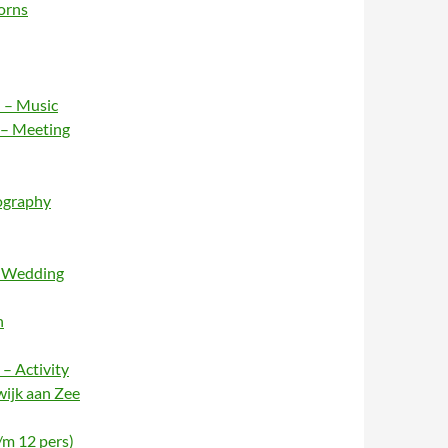
orns
 – Music
 – Meeting
ography
– Wedding
n
– Activity
wijk aan Zee
/m 12 pers)