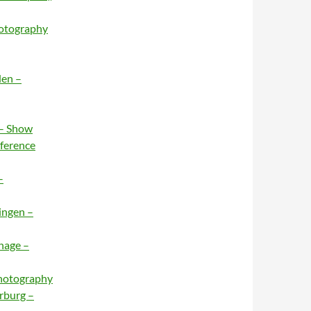
hotography
den –
 – Show
nference
–
ingen –
hage –
Photography
rburg –