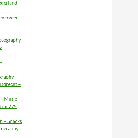
ederland
rmerveer –
hotography
y
 –
ography
nsdrecht –
 – Music
 t/m 275
n – Snacks
otography