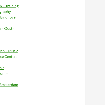
n – Training
ography
– Eindhoven
n – Oost-
rlen – Music
nce Centers
sic
sum –
– Amsterdam
 –