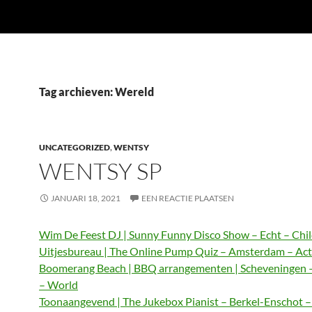
Tag archieven: Wereld
UNCATEGORIZED
,
WENTSY
WENTSY SP
JANUARI 18, 2021
EEN REACTIE PLAATSEN
Wim De Feest DJ | Sunny Funny Disco Show – Echt – Chi
Uitjesbureau | The Online Pump Quiz – Amsterdam – Act
Boomerang Beach | BBQ arrangementen | Scheveningen 
– World
Toonaangevend | The Jukebox Pianist – Berkel-Enschot 