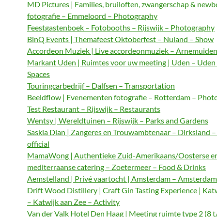
MD Pictures | Families, bruiloften, zwangerschap & newb
fotografie – Emmeloord – Photography
Feestgastenboek – Fotobooths – Rijswijk – Photography
BinQ Events | Themafeest Oktoberfest – Nuland – Show
Accordeon Muziek | Live accordeonmuziek – Arnemuiden
Markant Uden | Ruimtes voor uw meeting | Uden – Uden
Spaces
Touringcarbedrijf – Dalfsen – Transportation
Beeldflow | Evenementen fotografie – Rotterdam – Phot
Test Restaurant – Rijswijk – Restaurants
Wentsy | Wereldtuinen – Rijswijk – Parks and Gardens
Saskia Dian | Zangeres en Trouwambtenaar – Dirksland 
official
MamaWong | Authentieke Zuid-Amerikaans/Oosterse e
mediterraanse catering – Zoetermeer – Food & Drinks
Aemstelland | Privé vaartocht | Amsterdam – Amsterdam 
Drift Wood Distillery | Craft Gin Tasting Experience | Kat
– Katwijk aan Zee – Activity
Van der Valk Hotel Den Haag | Meeting ruimte type 2 (8 t