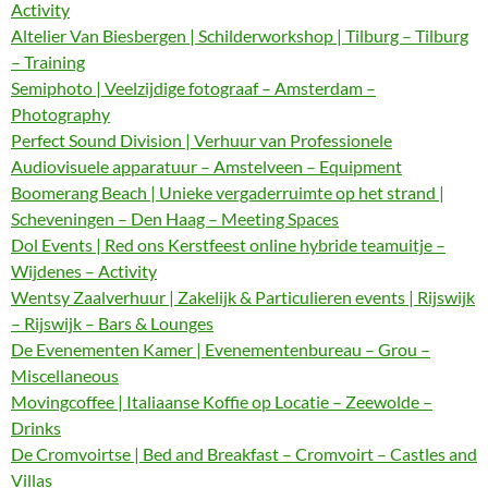
Activity
Altelier Van Biesbergen | Schilderworkshop | Tilburg – Tilburg
– Training
Semiphoto | Veelzijdige fotograaf – Amsterdam –
Photography
Perfect Sound Division | Verhuur van Professionele
Audiovisuele apparatuur – Amstelveen – Equipment
Boomerang Beach | Unieke vergaderruimte op het strand |
Scheveningen – Den Haag – Meeting Spaces
Dol Events | Red ons Kerstfeest online hybride teamuitje –
Wijdenes – Activity
Wentsy Zaalverhuur | Zakelijk & Particulieren events | Rijswijk
– Rijswijk – Bars & Lounges
De Evenementen Kamer | Evenementenbureau – Grou –
Miscellaneous
Movingcoffee | Italiaanse Koffie op Locatie – Zeewolde –
Drinks
De Cromvoirtse | Bed and Breakfast – Cromvoirt – Castles and
Villas