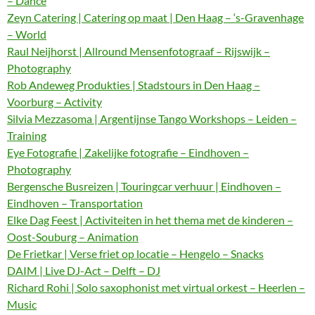
– Dance
Zeyn Catering | Catering op maat | Den Haag – ‘s-Gravenhage
– World
Raul Neijhorst | Allround Mensenfotograaf – Rijswijk –
Photography
Rob Andeweg Produkties | Stadstours in Den Haag –
Voorburg – Activity
Silvia Mezzasoma | Argentijnse Tango Workshops – Leiden –
Training
Eye Fotografie | Zakelijke fotografie – Eindhoven –
Photography
Bergensche Busreizen | Touringcar verhuur | Eindhoven –
Eindhoven – Transportation
Elke Dag Feest | Activiteiten in het thema met de kinderen –
Oost-Souburg – Animation
De Frietkar | Verse friet op locatie – Hengelo – Snacks
DAIM | Live DJ-Act – Delft – DJ
Richard Rohi | Solo saxophonist met virtual orkest – Heerlen –
Music