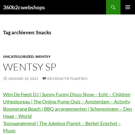
Ga
Zoeken
360b2cwebshops
naar
PRIMAI
de
MENU
inhoud
Tag archieven: Snacks
UNCATEGORIZED
,
WENTSY
WENTSY SP
JANUARI 18, 2021
EEN REACTIE PLAATSEN
Wim De Feest DJ | Sunny Funny Disco Show – Echt – Children
Uitjesbureau | The Online Pump Quiz – Amsterdam – Activity
Boomerang Beach | BBQ arrangementen | Scheveningen – Den
Haag – World
Toonaangevend | The Jukebox Pianist – Berkel-Enschot –
Music