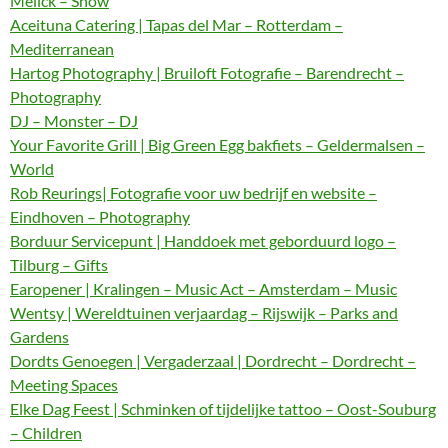
Melick – Show
Aceituna Catering | Tapas del Mar – Rotterdam –
Mediterranean
Hartog Photography | Bruiloft Fotografie – Barendrecht –
Photography
DJ – Monster – DJ
Your Favorite Grill | Big Green Egg bakfiets – Geldermalsen –
World
Rob Reurings| Fotografie voor uw bedrijf en website –
Eindhoven – Photography
Borduur Servicepunt | Handdoek met geborduurd logo –
Tilburg – Gifts
Earopener | Kralingen – Music Act – Amsterdam – Music
Wentsy | Wereldtuinen verjaardag – Rijswijk – Parks and
Gardens
Dordts Genoegen | Vergaderzaal | Dordrecht – Dordrecht –
Meeting Spaces
Elke Dag Feest | Schminken of tijdelijke tattoo – Oost-Souburg
– Children