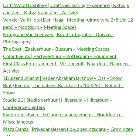
Drift Wood Distillery | Craft Gin Tasting Experience | Katwijk
aan Zee – Katwijk aan Zee – Activity
Van der Valk Hotel Den Haag | Meeting ruimte type 2 (8 t/m 12
pers) – Nootdorp – Meeting Spaces
Fotografie Van Leeuwen | Bruidsfotografie – Duiven –
Photography
The Spot | Zaalverhuur – Bussum – Meeting Spaces
Color Events | Partyverhuur – Rotterdam – Equipment
First Class Entertainment | Vestinggolf | Naarden – Naarden –
Activity
1Duizend1Nacht | Vader Abraham lal show – Oss – Show
BinQ Events | Themafeest Back tot the ’80&’90 – Nuland –
Show
Studio 21 | Studio verhuur | Hilversum – Hilversum –
Conference Centers
Eventerim | Event- & Congresmanagement – Hoofddorp –
Miscellaneous
Plaza Danza | Privédanslessen t.b.v. openingsdans – Groningen