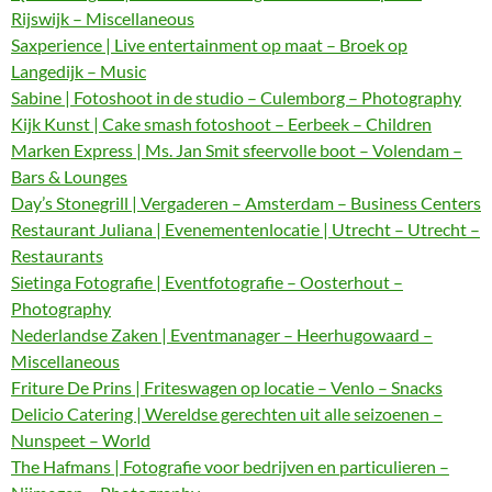
Rijswijk – Miscellaneous
Saxperience | Live entertainment op maat – Broek op
Langedijk – Music
Sabine | Fotoshoot in de studio – Culemborg – Photography
Kijk Kunst | Cake smash fotoshoot – Eerbeek – Children
Marken Express | Ms. Jan Smit sfeervolle boot – Volendam –
Bars & Lounges
Day’s Stonegrill | Vergaderen – Amsterdam – Business Centers
Restaurant Juliana | Evenementenlocatie | Utrecht – Utrecht –
Restaurants
Sietinga Fotografie | Eventfotografie – Oosterhout –
Photography
Nederlandse Zaken | Eventmanager – Heerhugowaard –
Miscellaneous
Friture De Prins | Friteswagen op locatie – Venlo – Snacks
Delicio Catering | Wereldse gerechten uit alle seizoenen –
Nunspeet – World
The Hafmans | Fotografie voor bedrijven en particulieren –