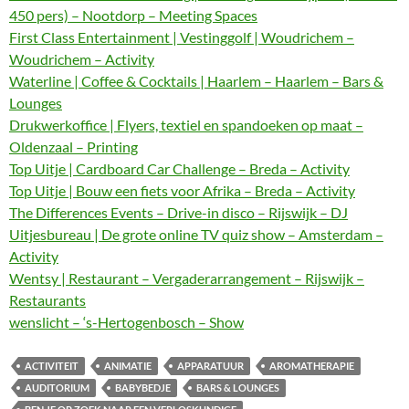
450 pers) – Nootdorp – Meeting Spaces
First Class Entertainment | Vestinggolf | Woudrichem –
Woudrichem – Activity
Waterline | Coffee & Cocktails | Haarlem – Haarlem – Bars &
Lounges
Drukwerkoffice | Flyers, textiel en spandoeken op maat –
Oldenzaal – Printing
Top Uitje | Cardboard Car Challenge – Breda – Activity
Top Uitje | Bouw een fiets voor Afrika – Breda – Activity
The Differences Events – Drive-in disco – Rijswijk – DJ
Uitjesbureau | De grote online TV quiz show – Amsterdam –
Activity
Wentsy | Restaurant – Vergaderarrangement – Rijswijk –
Restaurants
wenslicht – ‘s-Hertogenbosch – Show
ACTIVITEIT
ANIMATIE
APPARATUUR
AROMATHERAPIE
AUDITORIUM
BABYBEDJE
BARS & LOUNGES