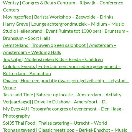
Wentsy | Congres & Beurs Centrum – Rijswijk – Conference
Centers
Movingcoffee | Barista Workshop – Zeewolde – Drinks
Harry Greve | Lounge achtergrondmuziek – Midlum – Music
Studio Hellenbrand | Event Ruimte tot 1000 pers | Brunssum –
Brunssum – Sport Halls
Aemstelland | Trouwen op een salonboot | Amsterdam –
Amsterdam – Wedding Halls
Top Uitje | Mollenstreken Kids – Breda – Children
Cololors Events | Entertainment voor iedere gelegenheid –
Rotterdam – Animation
Oxalex | Huur een prachtig dwarsgetuigd zeilschip – Lelystad –
Venue
Taste and Tinle | Sabreur op locatie – Amsterdam – Activity
Verjaardagsdj | Drive-In DJ show – Amersfoort – DJ
My Eyes 4U | Fotografie congres of evenement – Den Haag –
Photography
Soi35 Thai Food | Thaise catering – Utrecht – World
Toonaangevend | Classic meets pop – Berkel-Enschot – Music