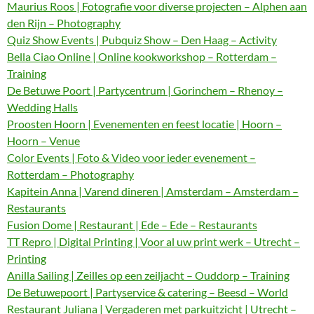
Maurius Roos | Fotografie voor diverse projecten – Alphen aan
den Rijn – Photography
Quiz Show Events | Pubquiz Show – Den Haag – Activity
Bella Ciao Online | Online kookworkshop – Rotterdam –
Training
De Betuwe Poort | Partycentrum | Gorinchem – Rhenoy –
Wedding Halls
Proosten Hoorn | Evenementen en feest locatie | Hoorn –
Hoorn – Venue
Color Events | Foto & Video voor ieder evenement –
Rotterdam – Photography
Kapitein Anna | Varend dineren | Amsterdam – Amsterdam –
Restaurants
Fusion Dome | Restaurant | Ede – Ede – Restaurants
TT Repro | Digital Printing | Voor al uw print werk – Utrecht –
Printing
Anilla Sailing | Zeilles op een zeiljacht – Ouddorp – Training
De Betuwepoort | Partyservice & catering – Beesd – World
Restaurant Juliana | Vergaderen met parkuitzicht | Utrecht –