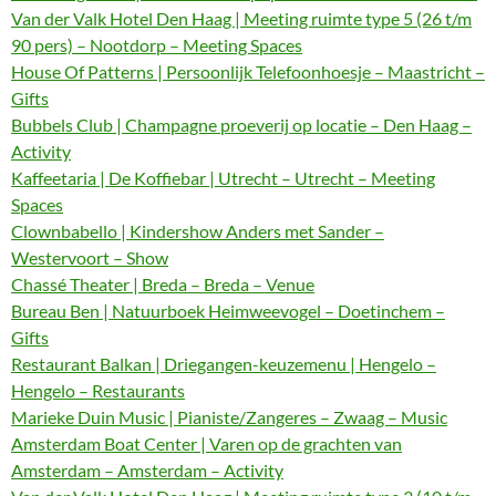
Van der Valk Hotel Den Haag | Meeting ruimte type 5 (26 t/m
90 pers) – Nootdorp – Meeting Spaces
House Of Patterns | Persoonlijk Telefoonhoesje – Maastricht –
Gifts
Bubbels Club | Champagne proeverij op locatie – Den Haag –
Activity
Kaffeetaria | De Koffiebar | Utrecht – Utrecht – Meeting
Spaces
Clownbabello | Kindershow Anders met Sander –
Westervoort – Show
Chassé Theater | Breda – Breda – Venue
Bureau Ben | Natuurboek Heimweevogel – Doetinchem –
Gifts
Restaurant Balkan | Driegangen-keuzemenu | Hengelo –
Hengelo – Restaurants
Marieke Duin Music | Pianiste/Zangeres – Zwaag – Music
Amsterdam Boat Center | Varen op de grachten van
Amsterdam – Amsterdam – Activity