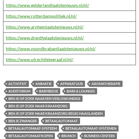
https://www.gelderlandlaatstenieuws.nl/nl/
https://www.rotterdampolitiek.nl/nl/
https://www.arnhemlaatstenieuws.nl/nl/
https://www.drenthelaatstenieuws.nl/nl/
https://www.noordbrabantlaatstenieuws.nl/nl/
https://www.utrechttelegraaf.nl/nl/
ACTIVITEIT
ANIMATIE
APPARATUUR
AROMATHERAPIE
AUDITORIUM
BABYBEDJE
BARS & LOUNGES
BEN JE OP ZOEK NAAR EEN VERLOSKUNDIGE
BEN JE OP ZOEK NAAR KRAAMZORG
BEN JE OP ZOEK NAAR KRAAMZORG REGIO HAAGLANDEN
BEN JE ZWANGER
BETAALAUTOMAAT
BETAALAUTOMAAT-SYSTEEM
BETAALAUTOMAAT-SYSTEMEN
BETAALAUTOMAATKOPEN
BRUNCH
BUSINESS CENTERS