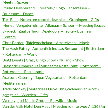
Meeting Spaces
Studio Hellenbrand | Freestyle / Gogo Danseressen –
Brunssum – Dance
Tres Bien | Noten- en chocoladewinkel – Groningen – Gifts
Merlet | Vergaderruimte | Alkmaar – Schoorl – Meeting Spaces
Skydeck | Zaal verhuur | Apeldoorn – Teuge – Business
Centers
Chris Bordet | Tafelgoochelaar – Amstelveen – Magic
The Hash Eatery | Authentiek Indiaas Restaurant | Rotterdam
– Rotterdam – World
BinQ Events | Crazy Bingo Show – Nuland – Show
Brasserie Timmerhuis | Surinaams Restaurant | Rotterdam –
Rotterdam – Restaurants
Aceituna Catering | Tapas Vegetariano – Rotterdam –
Mediterranean
Trade Monkey | Sinterklaas Drive Thru, cadeaus van A tot Z
geregeld! – Wierden – Gifts
Wentsy| Ijsel Music Group – Rijswijk – Music
Van der Valk Hotel Den Haag | Meeting ruimte type 7 (136 t/m