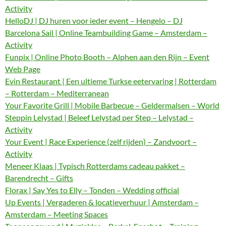
Activity
HelloDJ | DJ huren voor ieder event – Hengelo – DJ
Barcelona Sail | Online Teambuilding Game – Amsterdam –
Activity
Funpix | Online Photo Booth – Alphen aan den Rijn – Event
Web Page
Evin Restaurant | Een ultieme Turkse eetervaring | Rotterdam
– Rotterdam – Mediterranean
Your Favorite Grill | Mobile Barbecue – Geldermalsen – World
Steppin Lelystad | Beleef Lelystad per Step – Lelystad –
Activity
Your Event | Race Experience (zelf rijden) – Zandvoort –
Activity
Meneer Klaas | Typisch Rotterdams cadeau pakket –
Barendrecht – Gifts
Florax | Say Yes to Elly – Tonden – Wedding official
Up Events | Vergaderen & locatieverhuur | Amsterdam –
Amsterdam – Meeting Spaces