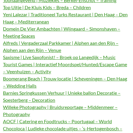
Toonaangevend | Muziekles – Berkel-Enschot – Training
Top Uitje | De Kluis Kids – Breda – Children
Yeni Lalezar | Traditioneel Turks Restaurant | Den Haag – Den
Haag – Mediterranean
Domein De Vier Ambachten | Wijngaard – Simonshaven –
Meeting Spaces
Alfreds | Vergaderzaal Parkkamer | Alphen aan den Rijn –
Alphen aan den Rijn – Venue
Saxisme | Live Saxofonist! – Broek op Langedijk – Music
Tourist Games | Interactief Moordspel/Hunted/Escape Game
– Veenhuizen – Activity
Boomerang Beach | Trouw locatie | Scheveningen – Den Haag
– Wedding Halls
Barnies Springkussen Verhuur | Unieke ballon Decoratie –
Soesterberg – Decoration
Willeke Photography | Bruidsreportage – Middenmeer –
Photography
AOCF | Catering en Foodtrucks – Poortugaal – World
Chocoloca | Ludieke chocolade uitjes – ‘s-Hertogenbosch –