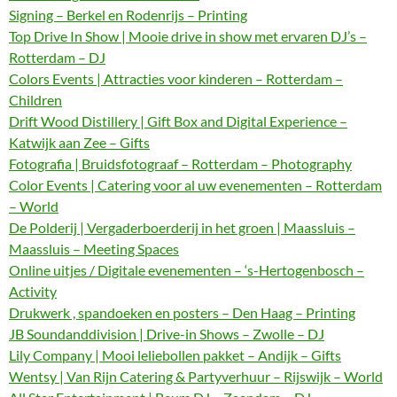
Signing – Berkel en Rodenrijs – Printing
Top Drive In Show | Mooie drive in show met ervaren DJ’s –
Rotterdam – DJ
Colors Events | Attracties voor kinderen – Rotterdam –
Children
Drift Wood Distillery | Gift Box and Digital Experience –
Katwijk aan Zee – Gifts
Fotografia | Bruidsfotograaf – Rotterdam – Photography
Color Events | Catering voor al uw evenementen – Rotterdam
– World
De Polderij | Vergaderboerderij in het groen | Maassluis –
Maassluis – Meeting Spaces
Online uitjes / Digitale evenementen – ‘s-Hertogenbosch –
Activity
Drukwerk , spandoeken en posters – Den Haag – Printing
JB Soundanddivision | Drive-in Shows – Zwolle – DJ
Lily Company | Mooi leliebollen pakket – Andijk – Gifts
Wentsy | Van Rijn Catering & Partyverhuur – Rijswijk – World