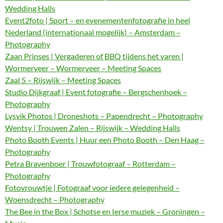
Wedding Halls
Event2foto | Sport – en evenementenfotografie in heel
Nederland (internationaal mogelijk) – Amsterdam –
Photography
Zaan Prinses | Vergaderen of BBQ tijdens het varen |
Wormerveer – Wormerveer – Meeting Spaces
Zaal 5 – Rijswijk – Meeting Spaces
Studio Dijkgraaf | Event fotografie – Bergschenhoek –
Photography
Lysvik Photos | Droneshots – Papendrecht – Photography
Wentsy | Trouwen Zalen – Rijswijk – Wedding Halls
Photo Booth Events | Huur een Photo Booth – Den Haag –
Photography
Petra Bravenboer | Trouwfotograaf – Rotterdam –
Photography
Fotovrouwtje | Fotograaf voor iedere gelegenheid –
Woensdrecht – Photography
The Bee in the Box | Schotse en Ierse muziek – Groningen –