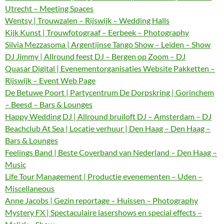
Utrecht – Meeting Spaces
Wentsy | Trouwzalen – Rijswijk – Wedding Halls
Kijk Kunst | Trouwfotograaf – Eerbeek – Photography
Silvia Mezzasoma | Argentijnse Tango Show – Leiden – Show
DJ Jimmy | Allround feest DJ – Bergen op Zoom – DJ
Quasar Digital | Evenementorganisaties Website Pakketten –
Rijswijk – Event Web Page
De Betuwe Poort | Partycentrum De Dorpskring | Gorinchem
– Beesd – Bars & Lounges
Happy Wedding DJ | Allround bruiloft DJ – Amsterdam – DJ
Beachclub At Sea | Locatie verhuur | Den Haag – Den Haag –
Bars & Lounges
Feelings Band | Beste Coverband van Nederland – Den Haag –
Music
Life Tour Management | Productie evenementen – Uden –
Miscellaneous
Anne Jacobs | Gezin reportage – Huissen – Photography
Mystery FX | Spectaculaire lasershows en special effects –