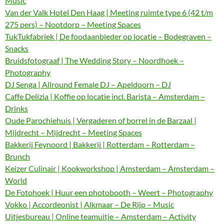
Music
Van der Valk Hotel Den Haag | Meeting ruimte type 6 (42 t/m
275 pers) – Nootdorp – Meeting Spaces
TukTukfabriek | De foodaanbieder op locatie – Bodegraven –
Snacks
Bruidsfotograaf | The Wedding Story – Noordhoek –
Photography
DJ Senga | Allround Female DJ – Apeldoorn – DJ
Caffe Delizia | Koffie op locatie incl. Barista – Amsterdam –
Drinks
Oude Parochiehuis | Vergaderen of borrel in de Barzaal |
Mijdrecht – Mijdrecht – Meeting Spaces
Bakkerij Feynoord | Bakkerij | Rotterdam – Rotterdam –
Brunch
Keizer Culinair | Kookworkshop | Amsterdam – Amsterdam –
World
De Fotohoek | Huur een photobooth – Weert – Photography
Vokko | Accordeonist | Alkmaar – De Rijp – Music
Uitjesbureau | Online teamuitje – Amsterdam – Activity