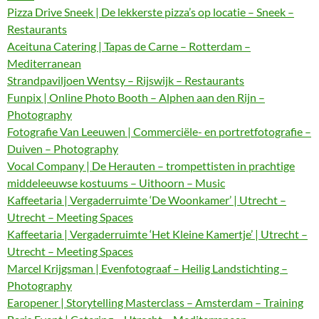
Pizza Drive Sneek | De lekkerste pizza’s op locatie – Sneek –
Restaurants
Aceituna Catering | Tapas de Carne – Rotterdam –
Mediterranean
Strandpaviljoen Wentsy – Rijswijk – Restaurants
Funpix | Online Photo Booth – Alphen aan den Rijn –
Photography
Fotografie Van Leeuwen | Commerciële- en portretfotografie –
Duiven – Photography
Vocal Company | De Herauten – trompettisten in prachtige
middeleeuwse kostuums – Uithoorn – Music
Kaffeetaria | Vergaderruimte ‘De Woonkamer’ | Utrecht –
Utrecht – Meeting Spaces
Kaffeetaria | Vergaderruimte ‘Het Kleine Kamertje’ | Utrecht –
Utrecht – Meeting Spaces
Marcel Krijgsman | Evenfotograaf – Heilig Landstichting –
Photography
Earopener | Storytelling Masterclass – Amsterdam – Training