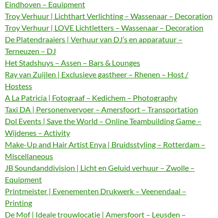
Eindhoven – Equipment
Troy Verhuur | Lichthart Verlichting – Wassenaar – Decoration
Troy Verhuur | LOVE Lichtletters – Wassenaar – Decoration
De Platendraaiers | Verhuur van DJ’s en apparatuur –
Terneuzen – DJ
Het Stadshuys – Assen – Bars & Lounges
Ray van Zuijlen | Exclusieve gastheer – Rhenen – Host /
Hostess
A La Patricia | Fotograaf – Kedichem – Photography
Taxi DA | Personenvervoer – Amersfoort – Transportation
Dol Events | Save the World – Online Teambuilding Game –
Wijdenes – Activity
Make-Up and Hair Artist Enya | Bruidsstyling – Rotterdam –
Miscellaneous
JB Soundanddivision | Licht en Geluid verhuur – Zwolle –
Equipment
Printmeister | Evenementen Drukwerk – Veenendaal –
Printing
De Mof | Ideale trouwlocatie | Amersfoort – Leusden –