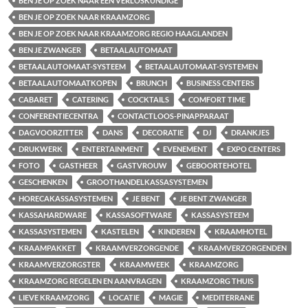
BEN JE OP ZOEK NAAR EEN VERLOSKUNDIGE
BEN JE OP ZOEK NAAR KRAAMZORG
BEN JE OP ZOEK NAAR KRAAMZORG REGIO HAAGLANDEN
BEN JE ZWANGER
BETAALAUTOMAAT
BETAALAUTOMAAT-SYSTEEM
BETAALAUTOMAAT-SYSTEMEN
BETAALAUTOMAATKOPEN
BRUNCH
BUSINESS CENTERS
CABARET
CATERING
COCKTAILS
COMFORT TIME
CONFERENTIECENTRA
CONTACTLOOS-PINAPPARAAT
DAGVOORZITTER
DANS
DECORATIE
DJ
DRANKJES
DRUKWERK
ENTERTAINMENT
EVENEMENT
EXPO CENTERS
FOTO
GASTHEER
GASTVROUW
GEBOORTEHOTEL
GESCHENKEN
GROOTHANDELKASSASYSTEMEN
HORECAKASSASYSTEMEN
JE BENT
JE BENT ZWANGER
KASSAHARDWARE
KASSASOFTWARE
KASSASYSTEEM
KASSASYSTEMEN
KASTELEN
KINDEREN
KRAAMHOTEL
KRAAMPAKKET
KRAAMVERZORGENDE
KRAAMVERZORGENDEN
KRAAMVERZORGSTER
KRAAMWEEK
KRAAMZORG
KRAAMZORG REGELEN EN AANVRAGEN
KRAAMZORG THUIS
LIEVE KRAAMZORG
LOCATIE
MAGIE
MEDITERRANE