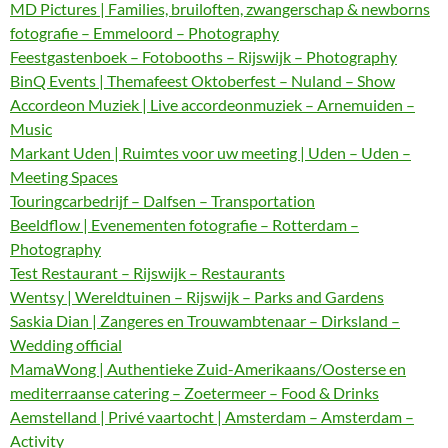
MD Pictures | Families, bruiloften, zwangerschap & newborns
fotografie – Emmeloord – Photography
Feestgastenboek – Fotobooths – Rijswijk – Photography
BinQ Events | Themafeest Oktoberfest – Nuland – Show
Accordeon Muziek | Live accordeonmuziek – Arnemuiden –
Music
Markant Uden | Ruimtes voor uw meeting | Uden – Uden –
Meeting Spaces
Touringcarbedrijf – Dalfsen – Transportation
Beeldflow | Evenementen fotografie – Rotterdam –
Photography
Test Restaurant – Rijswijk – Restaurants
Wentsy | Wereldtuinen – Rijswijk – Parks and Gardens
Saskia Dian | Zangeres en Trouwambtenaar – Dirksland –
Wedding official
MamaWong | Authentieke Zuid-Amerikaans/Oosterse en
mediterraanse catering – Zoetermeer – Food & Drinks
Aemstelland | Privé vaartocht | Amsterdam – Amsterdam –
Activity