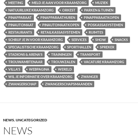
MEETING
MELD JE AAN VOOR KRAAMZORG
MUZIEK
NATUURLIJKE KRAAMZORG
ORKEST
PARKEN & TUINEN
PINAPPARAAT
PINAPPARAATHUREN
PINAPPARAATKOPEN
PINAUTOMAAT
PINAUTOMAATKOPEN
POSKASSASYSTEMEN
RESTAURANTS
RETAILKASSASYSTEMEN
RUIMTES
SCHRIJF JE IN VOOR KRAAMZORG
SERVICES
SHOW
SNACKS
SPECIALISTISCHE KRAAMZORG
SPORTHALLEN
SPREKER
STADIONS & ARENA'S
TRAININGEN
TRANSPORT
TROUWAMBTENAAR
TROUWZALEN
VACATURE KRAAMZORG
VILLA'S
WEBPAGINA
WERELD
WIL JE INFORMATIE OVER KRAAMZORG
ZWANGER
ZWANGERSCHAP
ZWANGERSCHAPSMAANDEN
NEWS
,
UNCATEGORIZED
NEWS