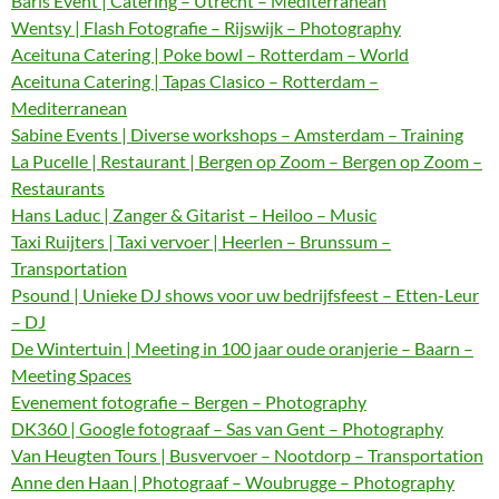
Baris Event | Catering – Utrecht – Mediterranean
Wentsy | Flash Fotografie – Rijswijk – Photography
Aceituna Catering | Poke bowl – Rotterdam – World
Aceituna Catering | Tapas Clasico – Rotterdam –
Mediterranean
Sabine Events | Diverse workshops – Amsterdam – Training
La Pucelle | Restaurant | Bergen op Zoom – Bergen op Zoom –
Restaurants
Hans Laduc | Zanger & Gitarist – Heiloo – Music
Taxi Ruijters | Taxi vervoer | Heerlen – Brunssum –
Transportation
Psound | Unieke DJ shows voor uw bedrijfsfeest – Etten-Leur
– DJ
De Wintertuin | Meeting in 100 jaar oude oranjerie – Baarn –
Meeting Spaces
Evenement fotografie – Bergen – Photography
DK360 | Google fotograaf – Sas van Gent – Photography
Van Heugten Tours | Busvervoer – Nootdorp – Transportation
Anne den Haan | Photograaf – Woubrugge – Photography