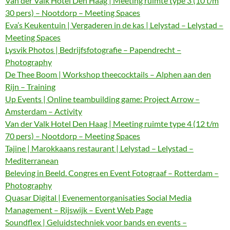
Van der Valk Hotel Den Haag | Meeting ruimte type 3 (10 t/m
30 pers) – Nootdorp – Meeting Spaces
Eva’s Keukentuin | Vergaderen in de kas | Lelystad – Lelystad –
Meeting Spaces
Lysvik Photos | Bedrijfsfotografie – Papendrecht –
Photography
De Thee Boom | Workshop theecocktails – Alphen aan den
Rijn – Training
Up Events | Online teambuilding game: Project Arrow –
Amsterdam – Activity
Van der Valk Hotel Den Haag | Meeting ruimte type 4 (12 t/m
70 pers) – Nootdorp – Meeting Spaces
Tajine | Marokkaans restaurant | Lelystad – Lelystad –
Mediterranean
Beleving in Beeld. Congres en Event Fotograaf – Rotterdam –
Photography
Quasar Digital | Evenementorganisaties Social Media
Management – Rijswijk – Event Web Page
Soundflex | Geluidstechniek voor bands en events –