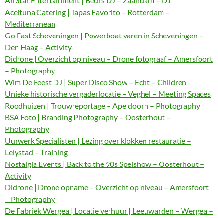
All Star Entertainment | Beurs DJ – Zaandam – DJ
Aceituna Catering | Tapas Favorito – Rotterdam –
Mediterranean
Go Fast Scheveningen | Powerboat varen in Scheveningen –
Den Haag – Activity
Didrone | Overzicht op niveau – Drone fotograaf – Amersfoort
– Photography
Wim De Feest DJ | Super Disco Show – Echt – Children
Unieke historische vergaderlocatie – Veghel – Meeting Spaces
Roodhuizen | Trouwreportage – Apeldoorn – Photography
BSA Foto | Branding Photography – Oosterhout –
Photography
Uurwerk Specialisten | Lezing over klokken restauratie –
Lelystad – Training
Nostalgia Events | Back to the 90s Spelshow – Oosterhout –
Activity
Didrone | Drone opname – Overzicht op niveau – Amersfoort
– Photography
De Fabriek Wergea | Locatie verhuur | Leeuwarden – Wergea –