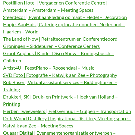
Postillion Hotel | Vergader en Conferentie Centre |
Amsterdam – Amsterdam – Meeting Spaces
Sfeerdecor | Event aankleding op maat – Hedel – Decoration
HapjesAanHuis | Catering op locatie door heel Nederland –
Haarlem – World
The Land of Now | Retraitecentrum en Conferentieoord |
Groningen – Siddeburen – Conference Centers
Groot Applaus | Kinder Disco Show – Koningsbosch –
Children
Artist4U | FeestPiano – Roosendaal – Music
SVD Foto | Fotografie – Katwijk aan Zee – Photography
Rob Buser | Virtual assistant services – Biddinghuizen –
Training
Drukkerij SK | Druk- en Printwerk – Hoek van Holland –
Printing
Herben Tweewielers | Fietsverhuur – Gulpen – Transportation
Drift Wood Distillery | Inspirational Distillery Meeting space –
Katwijk aan Zee – Meeting Spaces
Quasar Digital | Evenementenorganisatie ontwerpen –