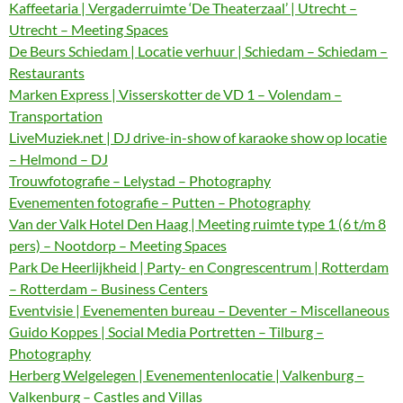
Kaffeetaria | Vergaderruimte ‘De Theaterzaal’ | Utrecht –
Utrecht – Meeting Spaces
De Beurs Schiedam | Locatie verhuur | Schiedam – Schiedam –
Restaurants
Marken Express | Visserskotter de VD 1 – Volendam –
Transportation
LiveMuziek.net | DJ drive-in-show of karaoke show op locatie
– Helmond – DJ
Trouwfotografie – Lelystad – Photography
Evenementen fotografie – Putten – Photography
Van der Valk Hotel Den Haag | Meeting ruimte type 1 (6 t/m 8
pers) – Nootdorp – Meeting Spaces
Park De Heerlijkheid | Party- en Congrescentrum | Rotterdam
– Rotterdam – Business Centers
Eventvisie | Evenementen bureau – Deventer – Miscellaneous
Guido Koppes | Social Media Portretten – Tilburg –
Photography
Herberg Welgelegen | Evenementenlocatie | Valkenburg –
Valkenburg – Castles and Villas