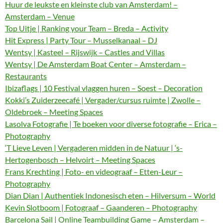
Huur de leukste en kleinste club van Amsterdam! –
Amsterdam – Venue
Top Uitje | Ranking your Team – Breda – Activity
Hit Express | Party Tour – Musselkanaal – DJ
Wentsy | Kasteel – Rijswijk – Castles and Villas
Wentsy | De Amsterdam Boat Center – Amsterdam –
Restaurants
Ibizaflags | 10 Festival vlaggen huren – Soest – Decoration
Kokki’s Zuiderzeecafé | Vergader/cursus ruimte | Zwolle –
Oldebroek – Meeting Spaces
Lasolva Fotografie | Te boeken voor diverse fotografie – Erica –
Photography
‘T Lieve Leven | Vergaderen midden in de Natuur | ‘s-
Hertogenbosch – Helvoirt – Meeting Spaces
Frans Krechting | Foto- en videograaf – Etten-Leur –
Photography
Dian Dian | Authentiek Indonesisch eten – Hilversum – World
Kevin Slotboom | Fotograaf – Gaanderen – Photography
Barcelona Sail | Online Teambuilding Game – Amsterdam –