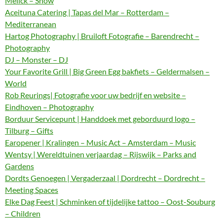
Melick – Show
Aceituna Catering | Tapas del Mar – Rotterdam –
Mediterranean
Hartog Photography | Bruiloft Fotografie – Barendrecht –
Photography
DJ – Monster – DJ
Your Favorite Grill | Big Green Egg bakfiets – Geldermalsen –
World
Rob Reurings| Fotografie voor uw bedrijf en website –
Eindhoven – Photography
Borduur Servicepunt | Handdoek met geborduurd logo –
Tilburg – Gifts
Earopener | Kralingen – Music Act – Amsterdam – Music
Wentsy | Wereldtuinen verjaardag – Rijswijk – Parks and
Gardens
Dordts Genoegen | Vergaderzaal | Dordrecht – Dordrecht –
Meeting Spaces
Elke Dag Feest | Schminken of tijdelijke tattoo – Oost-Souburg
– Children