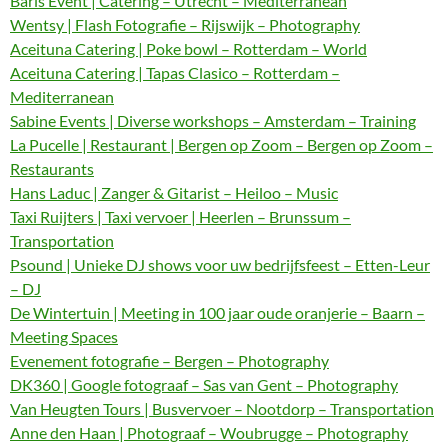
Baris Event | Catering – Utrecht – Mediterranean
Wentsy | Flash Fotografie – Rijswijk – Photography
Aceituna Catering | Poke bowl – Rotterdam – World
Aceituna Catering | Tapas Clasico – Rotterdam –
Mediterranean
Sabine Events | Diverse workshops – Amsterdam – Training
La Pucelle | Restaurant | Bergen op Zoom – Bergen op Zoom –
Restaurants
Hans Laduc | Zanger & Gitarist – Heiloo – Music
Taxi Ruijters | Taxi vervoer | Heerlen – Brunssum –
Transportation
Psound | Unieke DJ shows voor uw bedrijfsfeest – Etten-Leur
– DJ
De Wintertuin | Meeting in 100 jaar oude oranjerie – Baarn –
Meeting Spaces
Evenement fotografie – Bergen – Photography
DK360 | Google fotograaf – Sas van Gent – Photography
Van Heugten Tours | Busvervoer – Nootdorp – Transportation
Anne den Haan | Photograaf – Woubrugge – Photography