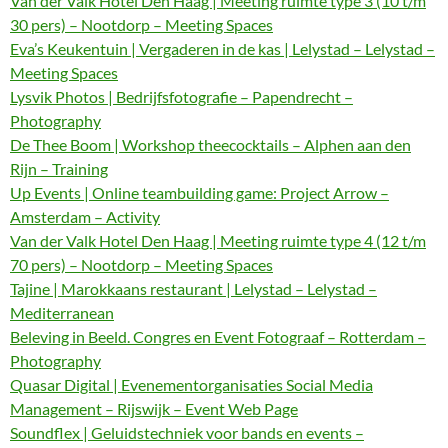
Van der Valk Hotel Den Haag | Meeting ruimte type 3 (10 t/m
30 pers) – Nootdorp – Meeting Spaces
Eva’s Keukentuin | Vergaderen in de kas | Lelystad – Lelystad –
Meeting Spaces
Lysvik Photos | Bedrijfsfotografie – Papendrecht –
Photography
De Thee Boom | Workshop theecocktails – Alphen aan den
Rijn – Training
Up Events | Online teambuilding game: Project Arrow –
Amsterdam – Activity
Van der Valk Hotel Den Haag | Meeting ruimte type 4 (12 t/m
70 pers) – Nootdorp – Meeting Spaces
Tajine | Marokkaans restaurant | Lelystad – Lelystad –
Mediterranean
Beleving in Beeld. Congres en Event Fotograaf – Rotterdam –
Photography
Quasar Digital | Evenementorganisaties Social Media
Management – Rijswijk – Event Web Page
Soundflex | Geluidstechniek voor bands en events –