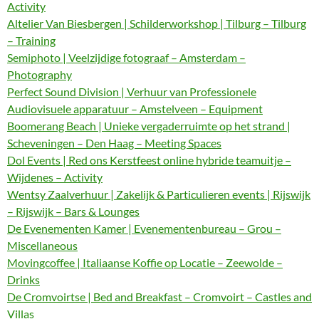
Activity
Altelier Van Biesbergen | Schilderworkshop | Tilburg – Tilburg
– Training
Semiphoto | Veelzijdige fotograaf – Amsterdam –
Photography
Perfect Sound Division | Verhuur van Professionele
Audiovisuele apparatuur – Amstelveen – Equipment
Boomerang Beach | Unieke vergaderruimte op het strand |
Scheveningen – Den Haag – Meeting Spaces
Dol Events | Red ons Kerstfeest online hybride teamuitje –
Wijdenes – Activity
Wentsy Zaalverhuur | Zakelijk & Particulieren events | Rijswijk
– Rijswijk – Bars & Lounges
De Evenementen Kamer | Evenementenbureau – Grou –
Miscellaneous
Movingcoffee | Italiaanse Koffie op Locatie – Zeewolde –
Drinks
De Cromvoirtse | Bed and Breakfast – Cromvoirt – Castles and
Villas