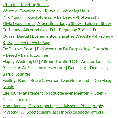
Utrecht – Meeting Spaces
Wentsy | Trouwzalen – Rijswijk – Wedding Halls
Kijk Kunst | Trouwfotograaf – Eerbeek – Photography
Silvia Mezzasoma | Argentijnse Tango Show – Leiden – Show
DJ Jimmy | Allround feest DJ – Bergen op Zoom – DJ
Quasar Digital | Evenementorganisaties Website Pakketten –
Rijswijk – Event Web Page
De Betuwe Poort | Partycentrum De Dorpskring | Gorinchem
– Beesd – Bars & Lounges
Happy Wedding DJ | Allround bruiloft DJ – Amsterdam – DJ
Beachclub At Sea | Locatie verhuur | Den Haag – Den Haag –
Bars & Lounges
Feelings Band | Beste Coverband van Nederland – Den Haag –
Music
Life Tour Management | Productie evenementen – Uden –
Miscellaneous
Anne Jacobs | Gezin reportage – Huissen – Photography
Mystery FX | Spectaculaire lasershows en special effects –