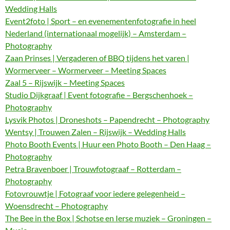
Wedding Halls
Event2foto | Sport – en evenementenfotografie in heel
Nederland (internationaal mogelijk) – Amsterdam –
Photography
Zaan Prinses | Vergaderen of BBQ tijdens het varen |
Wormerveer – Wormerveer – Meeting Spaces
Zaal 5 – Rijswijk – Meeting Spaces
Studio Dijkgraaf | Event fotografie – Bergschenhoek –
Photography
Lysvik Photos | Droneshots – Papendrecht – Photography
Wentsy | Trouwen Zalen – Rijswijk – Wedding Halls
Photo Booth Events | Huur een Photo Booth – Den Haag –
Photography
Petra Bravenboer | Trouwfotograaf – Rotterdam –
Photography
Fotovrouwtje | Fotograaf voor iedere gelegenheid –
Woensdrecht – Photography
The Bee in the Box | Schotse en Ierse muziek – Groningen –