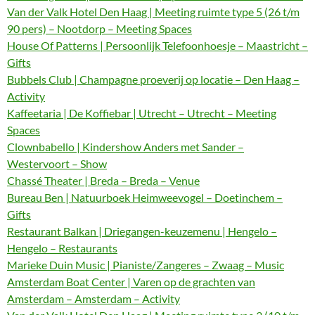
Van der Valk Hotel Den Haag | Meeting ruimte type 5 (26 t/m
90 pers) – Nootdorp – Meeting Spaces
House Of Patterns | Persoonlijk Telefoonhoesje – Maastricht –
Gifts
Bubbels Club | Champagne proeverij op locatie – Den Haag –
Activity
Kaffeetaria | De Koffiebar | Utrecht – Utrecht – Meeting
Spaces
Clownbabello | Kindershow Anders met Sander –
Westervoort – Show
Chassé Theater | Breda – Breda – Venue
Bureau Ben | Natuurboek Heimweevogel – Doetinchem –
Gifts
Restaurant Balkan | Driegangen-keuzemenu | Hengelo –
Hengelo – Restaurants
Marieke Duin Music | Pianiste/Zangeres – Zwaag – Music
Amsterdam Boat Center | Varen op de grachten van
Amsterdam – Amsterdam – Activity