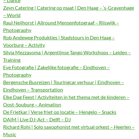
– Dance
Zeyn Catering | Catering op maat | Den Haag – ‘s-Gravenhage
– World
Raul Neijhorst | Allround Mensenfotograaf – Rijswijk –
Photography
Rob Andeweg Produkties | Stadstours in Den Haag –
Voorburg – Activity
Silvia Mezzasoma | Argentijnse Tango Workshops – Leiden –
Training
Eye Fotografie | Zakelijke fotografie – Eindhoven –
Photography
Bergensche Busreizen | Touringcar verhuur | Eindhoven –
Eindhoven – Transportation
Elke Dag Feest | Activiteiten in het thema met de kinderen –
Oost-Souburg – Animation
De Frietkar | Verse friet op locatie – Hengelo – Snacks
DAIM | Live DJ-Act – Delft – DJ
Richard Rohi | Solo saxophonist met virtual orkest – Heerlen –
Music