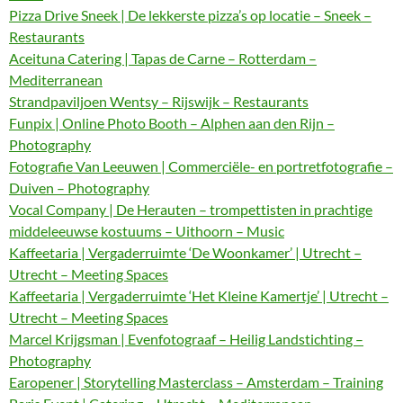
Pizza Drive Sneek | De lekkerste pizza’s op locatie – Sneek –
Restaurants
Aceituna Catering | Tapas de Carne – Rotterdam –
Mediterranean
Strandpaviljoen Wentsy – Rijswijk – Restaurants
Funpix | Online Photo Booth – Alphen aan den Rijn –
Photography
Fotografie Van Leeuwen | Commerciële- en portretfotografie –
Duiven – Photography
Vocal Company | De Herauten – trompettisten in prachtige
middeleeuwse kostuums – Uithoorn – Music
Kaffeetaria | Vergaderruimte ‘De Woonkamer’ | Utrecht –
Utrecht – Meeting Spaces
Kaffeetaria | Vergaderruimte ‘Het Kleine Kamertje’ | Utrecht –
Utrecht – Meeting Spaces
Marcel Krijgsman | Evenfotograaf – Heilig Landstichting –
Photography
Earopener | Storytelling Masterclass – Amsterdam – Training