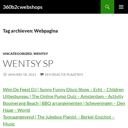
Ga
Zoeken
360b2cwebshops
naar
PRIMAI
de
MENU
inhoud
Tag archieven: Webpagina
UNCATEGORIZED
,
WENTSY
WENTSY SP
JANUARI 18, 2021
EEN REACTIE PLAATSEN
Wim De Feest DJ | Sunny Funny Disco Show – Echt – Children
Uitjesbureau | The Online Pump Quiz – Amsterdam – Activity
Boomerang Beach | BBQ arrangementen | Scheveningen – Den
Haag – World
Toonaangevend | The Jukebox Pianist – Berkel-Enschot –
Music