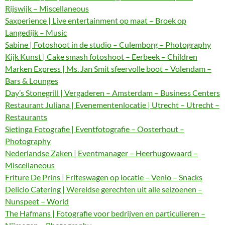
Rijswijk – Miscellaneous
Saxperience | Live entertainment op maat – Broek op
Langedijk – Music
Sabine | Fotoshoot in de studio – Culemborg – Photography
Kijk Kunst | Cake smash fotoshoot – Eerbeek – Children
Marken Express | Ms. Jan Smit sfeervolle boot – Volendam –
Bars & Lounges
Day’s Stonegrill | Vergaderen – Amsterdam – Business Centers
Restaurant Juliana | Evenementenlocatie | Utrecht – Utrecht –
Restaurants
Sietinga Fotografie | Eventfotografie – Oosterhout –
Photography
Nederlandse Zaken | Eventmanager – Heerhugowaard –
Miscellaneous
Friture De Prins | Friteswagen op locatie – Venlo – Snacks
Delicio Catering | Wereldse gerechten uit alle seizoenen –
Nunspeet – World
The Hafmans | Fotografie voor bedrijven en particulieren –