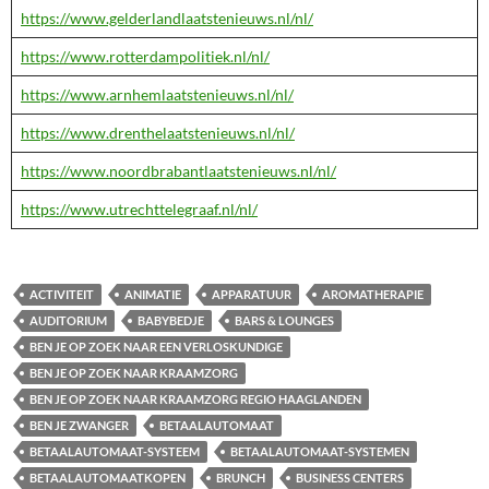
https://www.gelderlandlaatstenieuws.nl/nl/
https://www.rotterdampolitiek.nl/nl/
https://www.arnhemlaatstenieuws.nl/nl/
https://www.drenthelaatstenieuws.nl/nl/
https://www.noordbrabantlaatstenieuws.nl/nl/
https://www.utrechttelegraaf.nl/nl/
ACTIVITEIT
ANIMATIE
APPARATUUR
AROMATHERAPIE
AUDITORIUM
BABYBEDJE
BARS & LOUNGES
BEN JE OP ZOEK NAAR EEN VERLOSKUNDIGE
BEN JE OP ZOEK NAAR KRAAMZORG
BEN JE OP ZOEK NAAR KRAAMZORG REGIO HAAGLANDEN
BEN JE ZWANGER
BETAALAUTOMAAT
BETAALAUTOMAAT-SYSTEEM
BETAALAUTOMAAT-SYSTEMEN
BETAALAUTOMAATKOPEN
BRUNCH
BUSINESS CENTERS