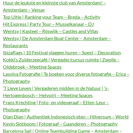
Huur de leukste en kleinste club van Amsterdam! –
Amsterdam – Venue
Top Uitje | Ranking your Team – Breda – Activity
Hit Express | Party Tour – Musselkanaal – DJ
Wentsy | Kasteel – Rijswijk – Castles and Villas
Wentsy | De Amsterdam Boat Center – Amsterdam –
Restaurants
Ibizaflags | 10 Festival vlaggen huren – Soest – Decoration
Kokki’s Zuiderzeecafé | Vergader/cursus ruimte | Zwolle –
Oldebroek – Meeting Spaces
Lasolva Fotografie | Te boeken voor diverse fotografie – Erica –
Photography
‘T Lieve Leven | Vergaderen midden in de Natuur | ‘s-
Hertogenbosch – Helvoirt – Meeting Spaces
Frans Krechting | Foto- en videograaf – Etten-Leur –
Photography
Dian Dian | Authentiek Indonesisch eten – Hilversum – World
Kevin Slotboom | Fotograaf – Gaanderen – Photography
Barcelona Sail | Online Teambuilding Game – Amsterdam –