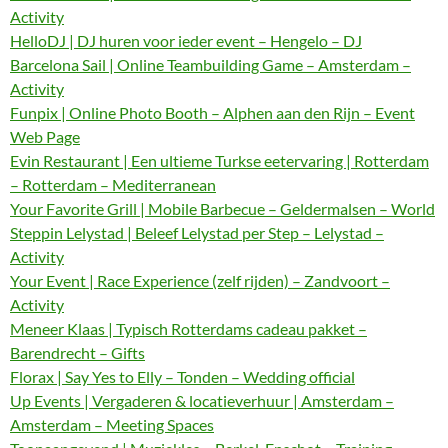
Activity
HelloDJ | DJ huren voor ieder event – Hengelo – DJ
Barcelona Sail | Online Teambuilding Game – Amsterdam –
Activity
Funpix | Online Photo Booth – Alphen aan den Rijn – Event
Web Page
Evin Restaurant | Een ultieme Turkse eetervaring | Rotterdam
– Rotterdam – Mediterranean
Your Favorite Grill | Mobile Barbecue – Geldermalsen – World
Steppin Lelystad | Beleef Lelystad per Step – Lelystad –
Activity
Your Event | Race Experience (zelf rijden) – Zandvoort –
Activity
Meneer Klaas | Typisch Rotterdams cadeau pakket –
Barendrecht – Gifts
Florax | Say Yes to Elly – Tonden – Wedding official
Up Events | Vergaderen & locatieverhuur | Amsterdam –
Amsterdam – Meeting Spaces