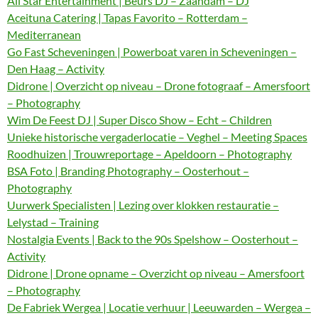
All Star Entertainment | Beurs DJ – Zaandam – DJ
Aceituna Catering | Tapas Favorito – Rotterdam –
Mediterranean
Go Fast Scheveningen | Powerboat varen in Scheveningen –
Den Haag – Activity
Didrone | Overzicht op niveau – Drone fotograaf – Amersfoort
– Photography
Wim De Feest DJ | Super Disco Show – Echt – Children
Unieke historische vergaderlocatie – Veghel – Meeting Spaces
Roodhuizen | Trouwreportage – Apeldoorn – Photography
BSA Foto | Branding Photography – Oosterhout –
Photography
Uurwerk Specialisten | Lezing over klokken restauratie –
Lelystad – Training
Nostalgia Events | Back to the 90s Spelshow – Oosterhout –
Activity
Didrone | Drone opname – Overzicht op niveau – Amersfoort
– Photography
De Fabriek Wergea | Locatie verhuur | Leeuwarden – Wergea –