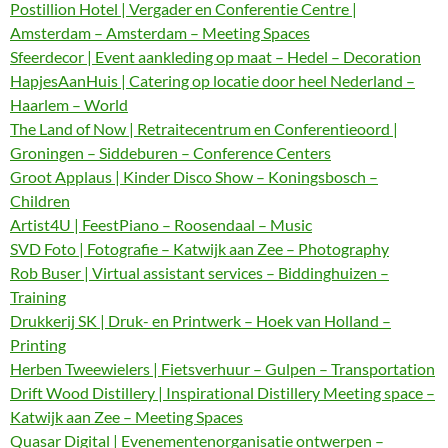
Postillion Hotel | Vergader en Conferentie Centre |
Amsterdam – Amsterdam – Meeting Spaces
Sfeerdecor | Event aankleding op maat – Hedel – Decoration
HapjesAanHuis | Catering op locatie door heel Nederland –
Haarlem – World
The Land of Now | Retraitecentrum en Conferentieoord |
Groningen – Siddeburen – Conference Centers
Groot Applaus | Kinder Disco Show – Koningsbosch –
Children
Artist4U | FeestPiano – Roosendaal – Music
SVD Foto | Fotografie – Katwijk aan Zee – Photography
Rob Buser | Virtual assistant services – Biddinghuizen –
Training
Drukkerij SK | Druk- en Printwerk – Hoek van Holland –
Printing
Herben Tweewielers | Fietsverhuur – Gulpen – Transportation
Drift Wood Distillery | Inspirational Distillery Meeting space –
Katwijk aan Zee – Meeting Spaces
Quasar Digital | Evenementenorganisatie ontwerpen –