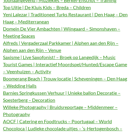
Toonaangevend | Muziekles – Berkel-Enschot – Training
Top Uitje | De Kluis Kids – Breda – Children
Yeni Lalezar | Traditioneel Turks Restaurant | Den Haag – Den
Haag – Mediterranean
Domein De Vier Ambachten | Wijngaard – Simonshaven –
Meeting Spaces
Alfreds | Vergaderzaal Parkkamer | Alphen aan den Rijn –
Alphen aan den Rijn – Venue
Saxisme | Live Saxofonist! – Broek op Langedijk – Music
Tourist Games | Interactief Moordspel/Hunted/Escape Game
– Veenhuizen – Activity
Boomerang Beach | Trouw locatie | Scheveningen – Den Haag
– Wedding Halls
Barnies Springkussen Verhuur | Unieke ballon Decoratie –
Soesterberg – Decoration
Willeke Photography | Bruidsreportage – Middenmeer –
Photography
AOCF | Catering en Foodtrucks – Poortugaal – World
Chocoloca | Ludieke chocolade uitjes – ‘s-Hertogenbosch –