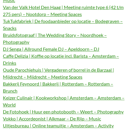
Music
Van der Valk Hotel Den Haag | Meeting ruimte type 6 (42 t/m
275 pers) – Nootdorp – Meeting Spaces
TukTukfabriek | De foodaanbieder op locatie – Bodegraven –
Snacks
Bruidsfotograaf | The Wedding Story – Noordhoek –
Photography
DJ Senga | Allround Female DJ – Apeldoorn – DJ
Caffe Delizia | Koffie op locatie incl. Barista – Amsterdam –
Drinks
Oude Parochiehuis | Vergaderen of borrel in de Barzaal |
Mijdrecht – Mijdrecht – Meeting Spaces
Bakkerij Feynoord | Bakkerij | Rotterdam – Rotterdam –
Brunch
Keizer Culinair | Kookworkshop | Amsterdam – Amsterdam –
World
De Fotohoek | Huur een photobooth – Weert – Photography
Vokko | Accordeonist | Alkmaar – De Rijp – Music
Uitjesbureau | Online teamuitje – Amsterdam – Activity