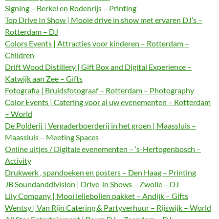
Signing – Berkel en Rodenrijs – Printing
Top Drive In Show | Mooie drive in show met ervaren DJ’s –
Rotterdam – DJ
Colors Events | Attracties voor kinderen – Rotterdam –
Children
Drift Wood Distillery | Gift Box and Digital Experience –
Katwijk aan Zee – Gifts
Fotografia | Bruidsfotograaf – Rotterdam – Photography
Color Events | Catering voor al uw evenementen – Rotterdam
– World
De Polderij | Vergaderboerderij in het groen | Maassluis –
Maassluis – Meeting Spaces
Online uitjes / Digitale evenementen – ‘s-Hertogenbosch –
Activity
Drukwerk , spandoeken en posters – Den Haag – Printing
JB Soundanddivision | Drive-in Shows – Zwolle – DJ
Lily Company | Mooi leliebollen pakket – Andijk – Gifts
Wentsy | Van Rijn Catering & Partyverhuur – Rijswijk – World