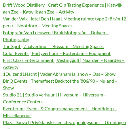
Drift Wood Distillery | Craft Gin Tasting Experience | Katwijk
aan Zee – Katwijk aan Zee – Activity
Van der Valk Hotel Den Haag | Meeting ruimte type 2 (8 t/m 12
pers) – Nootdorp – Meeting Spaces
Fotografie Van Leeuwen | Bruidsfotografie – Duiven –
Photography
The Spot | Zaalverhuur – Bussum – Meeting Spaces
Color Events | Partyverhuur – Rotterdam – Equipment
First Class Entertainment | Vestinggolf | Naarden – Naarden –
Activity
1Duizend1Nacht | Vader Abraham lal show – Oss – Show
BinQ Events | Themafeest Back tot the ’80&’90 – Nuland –
Show
Studio 21 | Studio verhuur | Hilversum – Hilversum –
Conference Centers
Eventerim | Event- & Congresmanagement – Hoofddorp –
Miscellaneous
Plaza Danza | Privédanslessen t.b.v. openingsdans – Groningen