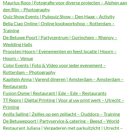
Maurius Roos | Fotografie voor diverse projecten – Alphen aan
den Rijn – Photography
Quiz Show Events | Pubquiz Show – Den Haag – Activity
Bella Ciao Online | Online kookworkshop – Rotterdam –
Training
De Betuwe Poort | Partycentrum | Gorinchem – Rhenoy –
Wedding Halls
Proosten Hoorn | Evenementen en feest locatie | Hoorn –
Hoorn – Venue
Color Events | Foto & Video voor ieder evenement –
Rotterdam – Photography
Kapitein Anna | Varend dineren | Amsterdam – Amsterdam –
Restaurants
Fusion Dome | Restaurant | Ede – Ede – Restaurants
TT Repro | Digital Printing | Voor al uw print werk – Utrecht –
Printing
Anilla Sailing | Zeilles op een zeiljacht – Ouddorp – Training
De Betuwepoort | Partyservice & catering – Beesd – World
Restaurant Juliana | Vergaderen met parkuitzicht | Utrecht –