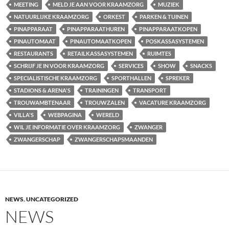
MEETING
MELD JE AAN VOOR KRAAMZORG
MUZIEK
NATUURLIJKE KRAAMZORG
ORKEST
PARKEN & TUINEN
PINAPPARAAT
PINAPPARAATHUREN
PINAPPARAATKOPEN
PINAUTOMAAT
PINAUTOMAATKOPEN
POSKASSASYSTEMEN
RESTAURANTS
RETAILKASSASYSTEMEN
RUIMTES
SCHRIJF JE IN VOOR KRAAMZORG
SERVICES
SHOW
SNACKS
SPECIALISTISCHE KRAAMZORG
SPORTHALLEN
SPREKER
STADIONS & ARENA'S
TRAININGEN
TRANSPORT
TROUWAMBTENAAR
TROUWZALEN
VACATURE KRAAMZORG
VILLA'S
WEBPAGINA
WERELD
WIL JE INFORMATIE OVER KRAAMZORG
ZWANGER
ZWANGERSCHAP
ZWANGERSCHAPSMAANDEN
NEWS
,
UNCATEGORIZED
NEWS