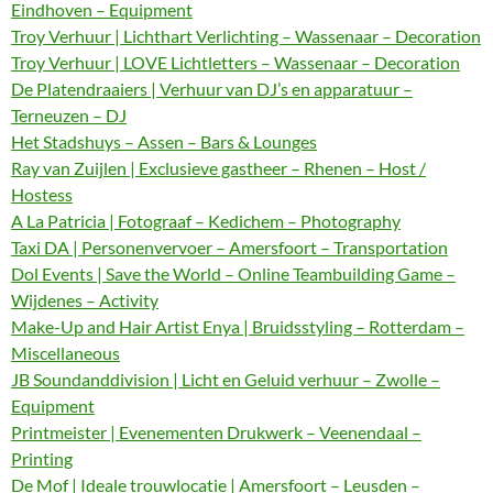
Eindhoven – Equipment
Troy Verhuur | Lichthart Verlichting – Wassenaar – Decoration
Troy Verhuur | LOVE Lichtletters – Wassenaar – Decoration
De Platendraaiers | Verhuur van DJ’s en apparatuur –
Terneuzen – DJ
Het Stadshuys – Assen – Bars & Lounges
Ray van Zuijlen | Exclusieve gastheer – Rhenen – Host /
Hostess
A La Patricia | Fotograaf – Kedichem – Photography
Taxi DA | Personenvervoer – Amersfoort – Transportation
Dol Events | Save the World – Online Teambuilding Game –
Wijdenes – Activity
Make-Up and Hair Artist Enya | Bruidsstyling – Rotterdam –
Miscellaneous
JB Soundanddivision | Licht en Geluid verhuur – Zwolle –
Equipment
Printmeister | Evenementen Drukwerk – Veenendaal –
Printing
De Mof | Ideale trouwlocatie | Amersfoort – Leusden –