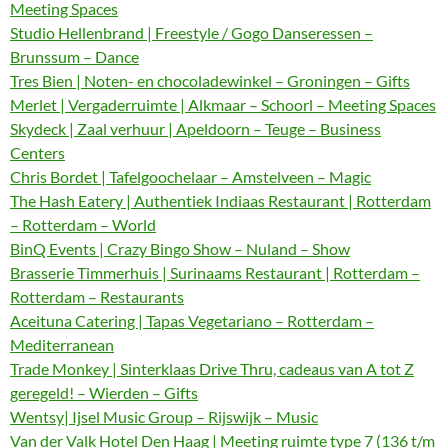
Meeting Spaces
Studio Hellenbrand | Freestyle / Gogo Danseressen –
Brunssum – Dance
Tres Bien | Noten- en chocoladewinkel – Groningen – Gifts
Merlet | Vergaderruimte | Alkmaar – Schoorl – Meeting Spaces
Skydeck | Zaal verhuur | Apeldoorn – Teuge – Business
Centers
Chris Bordet | Tafelgoochelaar – Amstelveen – Magic
The Hash Eatery | Authentiek Indiaas Restaurant | Rotterdam
– Rotterdam – World
BinQ Events | Crazy Bingo Show – Nuland – Show
Brasserie Timmerhuis | Surinaams Restaurant | Rotterdam –
Rotterdam – Restaurants
Aceituna Catering | Tapas Vegetariano – Rotterdam –
Mediterranean
Trade Monkey | Sinterklaas Drive Thru, cadeaus van A tot Z
geregeld! – Wierden – Gifts
Wentsy| Ijsel Music Group – Rijswijk – Music
Van der Valk Hotel Den Haag | Meeting ruimte type 7 (136 t/m