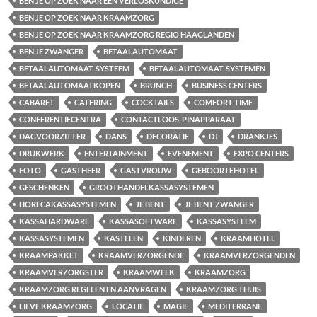
BEN JE OP ZOEK NAAR EEN VERLOSKUNDIGE
BEN JE OP ZOEK NAAR KRAAMZORG
BEN JE OP ZOEK NAAR KRAAMZORG REGIO HAAGLANDEN
BEN JE ZWANGER
BETAALAUTOMAAT
BETAALAUTOMAAT-SYSTEEM
BETAALAUTOMAAT-SYSTEMEN
BETAALAUTOMAATKOPEN
BRUNCH
BUSINESS CENTERS
CABARET
CATERING
COCKTAILS
COMFORT TIME
CONFERENTIECENTRA
CONTACTLOOS-PINAPPARAAT
DAGVOORZITTER
DANS
DECORATIE
DJ
DRANKJES
DRUKWERK
ENTERTAINMENT
EVENEMENT
EXPO CENTERS
FOTO
GASTHEER
GASTVROUW
GEBOORTEHOTEL
GESCHENKEN
GROOTHANDELKASSASYSTEMEN
HORECAKASSASYSTEMEN
JE BENT
JE BENT ZWANGER
KASSAHARDWARE
KASSASOFTWARE
KASSASYSTEEM
KASSASYSTEMEN
KASTELEN
KINDEREN
KRAAMHOTEL
KRAAMPAKKET
KRAAMVERZORGENDE
KRAAMVERZORGENDEN
KRAAMVERZORGSTER
KRAAMWEEK
KRAAMZORG
KRAAMZORG REGELEN EN AANVRAGEN
KRAAMZORG THUIS
LIEVE KRAAMZORG
LOCATIE
MAGIE
MEDITERRANE