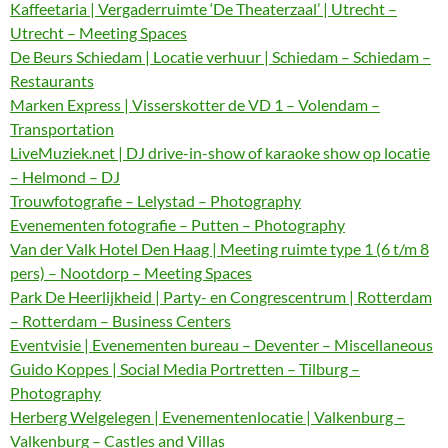
Kaffeetaria | Vergaderruimte ‘De Theaterzaal’ | Utrecht –
Utrecht – Meeting Spaces
De Beurs Schiedam | Locatie verhuur | Schiedam – Schiedam –
Restaurants
Marken Express | Visserskotter de VD 1 – Volendam –
Transportation
LiveMuziek.net | DJ drive-in-show of karaoke show op locatie
– Helmond – DJ
Trouwfotografie – Lelystad – Photography
Evenementen fotografie – Putten – Photography
Van der Valk Hotel Den Haag | Meeting ruimte type 1 (6 t/m 8
pers) – Nootdorp – Meeting Spaces
Park De Heerlijkheid | Party- en Congrescentrum | Rotterdam
– Rotterdam – Business Centers
Eventvisie | Evenementen bureau – Deventer – Miscellaneous
Guido Koppes | Social Media Portretten – Tilburg –
Photography
Herberg Welgelegen | Evenementenlocatie | Valkenburg –
Valkenburg – Castles and Villas