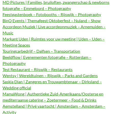
MD Pictures | Families, bruiloften, zwangerschap & newborns
fotografie – Emmeloord – Photography
Feestgastenboek – Fotobooths – Rijswijk – Photography
BinQ Events | Themafeest Oktoberfest – Nuland – Show
Accordeon Muziek | Live accordeonmuziek – Arnemuiden –
Music
Markant Uden | Ruimtes voor uw meeting | Uden – Uden –
Meeting Spaces
Touringcarbedrijf – Dalfsen – Transportation
Beeldflow | Evenementen fotografie – Rotterdam –
Photography
Test Restaurant – Rijswijk – Restaurants
Wentsy | Wereldtuinen – Rijswijk – Parks and Gardens
Saskia Dian | Zangeres en Trouwambtenaar – Dirksland –
Wedding official
MamaWong | Authentieke Zuid-Amerikaans/Oosterse en
mediterraanse catering – Zoetermeer – Food & Drinks
Aemstelland | Privé vaartocht | Amsterdam – Amsterdam –
Activity