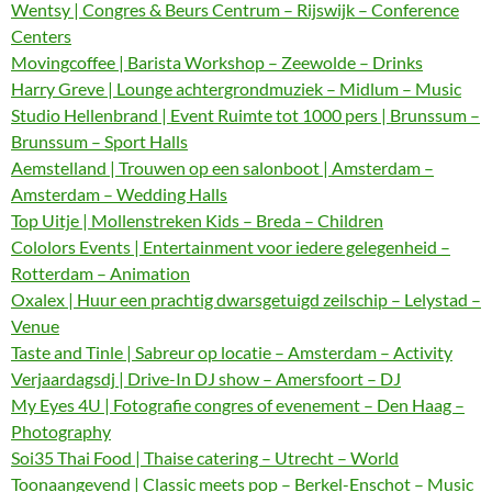
Wentsy | Congres & Beurs Centrum – Rijswijk – Conference
Centers
Movingcoffee | Barista Workshop – Zeewolde – Drinks
Harry Greve | Lounge achtergrondmuziek – Midlum – Music
Studio Hellenbrand | Event Ruimte tot 1000 pers | Brunssum –
Brunssum – Sport Halls
Aemstelland | Trouwen op een salonboot | Amsterdam –
Amsterdam – Wedding Halls
Top Uitje | Mollenstreken Kids – Breda – Children
Cololors Events | Entertainment voor iedere gelegenheid –
Rotterdam – Animation
Oxalex | Huur een prachtig dwarsgetuigd zeilschip – Lelystad –
Venue
Taste and Tinle | Sabreur op locatie – Amsterdam – Activity
Verjaardagsdj | Drive-In DJ show – Amersfoort – DJ
My Eyes 4U | Fotografie congres of evenement – Den Haag –
Photography
Soi35 Thai Food | Thaise catering – Utrecht – World
Toonaangevend | Classic meets pop – Berkel-Enschot – Music