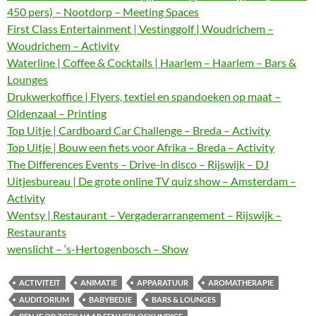
450 pers) – Nootdorp – Meeting Spaces
First Class Entertainment | Vestinggolf | Woudrichem –
Woudrichem – Activity
Waterline | Coffee & Cocktails | Haarlem – Haarlem – Bars &
Lounges
Drukwerkoffice | Flyers, textiel en spandoeken op maat –
Oldenzaal – Printing
Top Uitje | Cardboard Car Challenge – Breda – Activity
Top Uitje | Bouw een fiets voor Afrika – Breda – Activity
The Differences Events – Drive-in disco – Rijswijk – DJ
Uitjesbureau | De grote online TV quiz show – Amsterdam –
Activity
Wentsy | Restaurant – Vergaderarrangement – Rijswijk –
Restaurants
wenslicht – ‘s-Hertogenbosch – Show
ACTIVITEIT
ANIMATIE
APPARATUUR
AROMATHERAPIE
AUDITORIUM
BABYBEDJE
BARS & LOUNGES