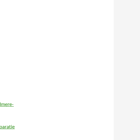
lmere-
paratie