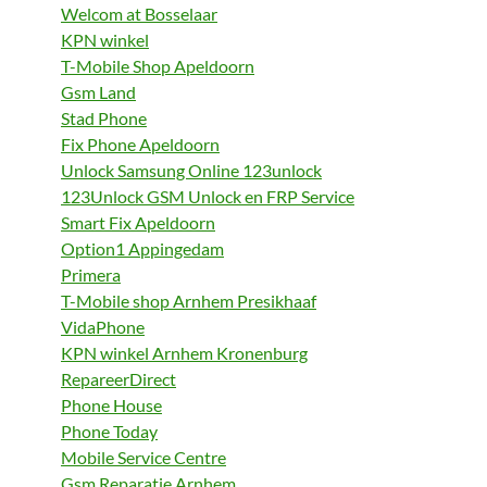
Welcom at Bosselaar
KPN winkel
T-Mobile Shop Apeldoorn
Gsm Land
Stad Phone
Fix Phone Apeldoorn
Unlock Samsung Online 123unlock
123Unlock GSM Unlock en FRP Service
Smart Fix Apeldoorn
Option1 Appingedam
Primera
T-Mobile shop Arnhem Presikhaaf
VidaPhone
KPN winkel Arnhem Kronenburg
RepareerDirect
Phone House
Phone Today
Mobile Service Centre
Gsm Reparatie Arnhem