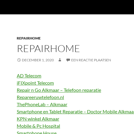
REPAIRHOME
REPAIRHOME
DECEMBER 1, 2020
EEN REACTIE PLAATSEN
AD Telecom
iFIXpoint Telecom
Repair n Go Alkmaar – Telefoon reparatie
Repareeruwtelefoon.nl
ThePhoneLab – Alkmaar
Smartphone en Tablet Reparatie – Doctor Mobile Alkmaa
KPN winkel Alkmaar
Mobile & Pc Hospital
Smartphone House