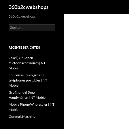
Zoeken
360b2cwebshops
Ga
360b2cwebshops
naar
Zoeken
de
naar:
inhoud
RECENTE BERICHTEN
Zakelijk inkopen
telefoonaccessoires | NT
Mobiel
Fournisseurs en gros de
téléphones portables | NT
Mobiel
Großhandel Bmw
Handyhüllen | NT Mobiel
Mobile Phone Wholesaler | NT
Mobiel
Gunmak Machine