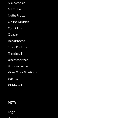
Nieuwmolen
NT Mobiel
Nutto Frutto
Online Kruiden
Qiro Club
Quasar
Repairhome
Stock Perfume
Trendmall
Uncategorized
Uwbuurtwinkel
Virus Track Solutions
Wentsy
XL Mobiel
META
Login