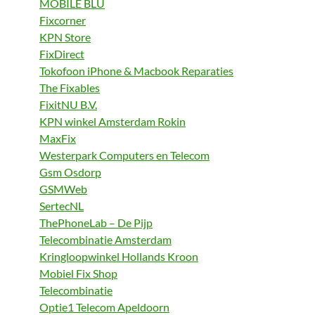
MOBILE BLU
Fixcorner
KPN Store
FixDirect
Tokofoon iPhone & Macbook Reparaties
The Fixables
FixitNU B.V.
KPN winkel Amsterdam Rokin
MaxFix
Westerpark Computers en Telecom
Gsm Osdorp
GSMWeb
SertecNL
ThePhoneLab – De Pijp
Telecombinatie Amsterdam
Kringloopwinkel Hollands Kroon
Mobiel Fix Shop
Telecombinatie
Optie1 Telecom Apeldoorn