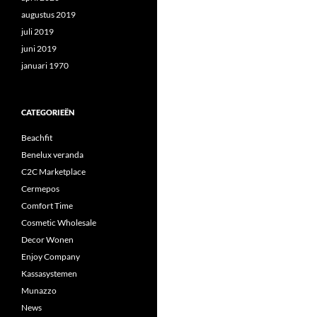
augustus 2019
juli 2019
juni 2019
januari 1970
CATEGORIEËN
Beachfit
Benelux veranda
C2C Marketplace
Cermepos
Comfort Time
Cosmetic Wholesale
Decor Wonen
Enjoy Company
Kassasystemen
Munazzo
News