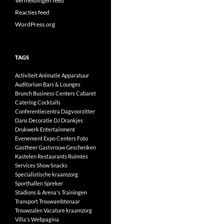
Vermeldingen feed
Reacties feed
WordPress.org
TAGS
Activiteit
Animatie
Apparatuur
Auditorium
Bars & Lounges
Brunch
Business Centers
Cabaret
Catering
Cocktails
Conferentiecentra
Dagvoorzitter
Dans
Decoratie
DJ
Drankjes
Drukwerk
Entertainment
Evenement
Expo Centers
Foto
Gastheer
Gastvrouw
Geschenken
Kastelen
Restaurants
Ruimtes
Services
Show
Snacks
Specialistische kraamzorg
Sporthallen
Spreker
Stadions & Arena's
Trainingen
Transport
Trouwambtenaar
Trouwzalen
Vacature kraamzorg
Villa's
Webpagina