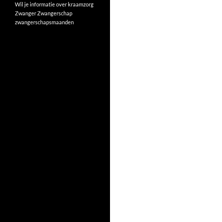
Wil je informatie over kraamzorg
Zwanger
Zwangerschap
zwangerschapsmaanden