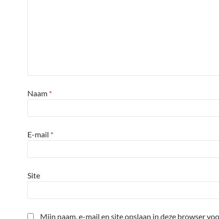
Naam
*
E-mail
*
Site
Mijn naam, e-mail en site opslaan in deze browser voo