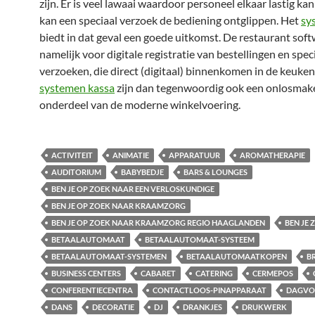
zijn. Er is veel lawaai waardoor personeel elkaar lastig ka
kan een speciaal verzoek de bediening ontglippen. Het
sy
biedt in dat geval een goede uitkomst. De restaurant soft
namelijk voor digitale registratie van bestellingen en spec
verzoeken, die direct (digitaal) binnenkomen in de keuken
systemen kassa
zijn dan tegenwoordig ook een onlosmake
onderdeel van de moderne winkelvoering.
ACTIVITEIT
ANIMATIE
APPARATUUR
AROMATHERAPIE
AUDITORIUM
BABYBEDJE
BARS & LOUNGES
BEN JE OP ZOEK NAAR EEN VERLOSKUNDIGE
BEN JE OP ZOEK NAAR KRAAMZORG
BEN JE OP ZOEK NAAR KRAAMZORG REGIO HAAGLANDEN
BEN JE
BETAALAUTOMAAT
BETAALAUTOMAAT-SYSTEEM
BETAALAUTOMAAT-SYSTEMEN
BETAALAUTOMAATKOPEN
B
BUSINESS CENTERS
CABARET
CATERING
CERMEPOS
CONFERENTIECENTRA
CONTACTLOOS-PINAPPARAAT
DAGVO
DANS
DECORATIE
DJ
DRANKJES
DRUKWERK