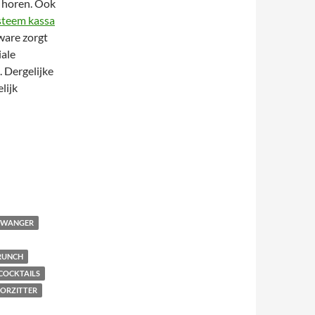
n horen. Ook
steem kassa
ware zorgt
iale
. Dergelijke
lijk
 ZWANGER
RUNCH
COCKTAILS
ORZITTER