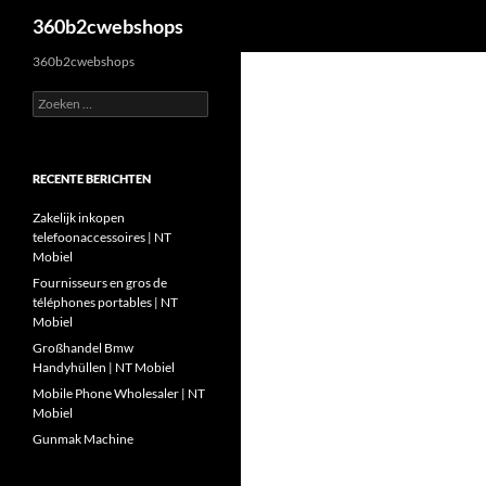
Zoeken
360b2cwebshops
Ga
360b2cwebshops
naar
Zoeken
de
naar:
inhoud
RECENTE BERICHTEN
Zakelijk inkopen
telefoonaccessoires | NT
Mobiel
Fournisseurs en gros de
téléphones portables | NT
Mobiel
Großhandel Bmw
Handyhüllen | NT Mobiel
Mobile Phone Wholesaler | NT
Mobiel
Gunmak Machine