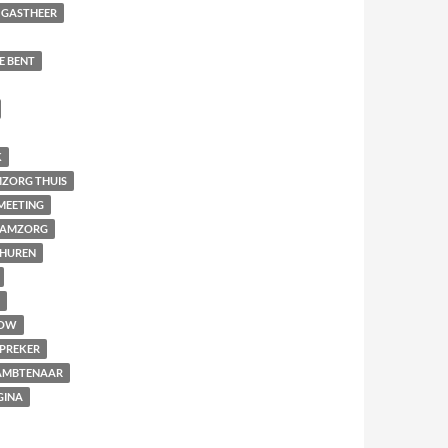
GASTHEER
E BENT
K
ZORG THUIS
MEETING
AAMZORG
THUREN
OW
PREKER
MBTENAAR
GINA