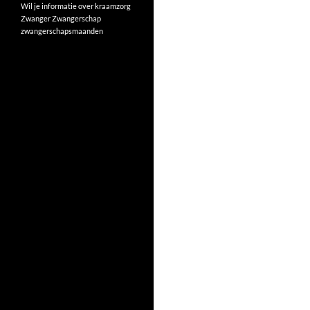
Wil je informatie over kraamzorg
Zwanger
Zwangerschap
zwangerschapsmaanden