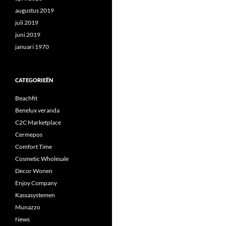
augustus 2019
juli 2019
juni 2019
januari 1970
CATEGORIEËN
Beachfit
Benelux veranda
C2C Marketplace
Cermepos
Comfort Time
Cosmetic Wholesale
Decor Wonen
Enjoy Company
Kassasystemen
Munazzo
News