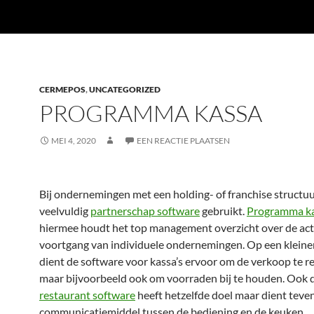
CERMEPOS
,
UNCATEGORIZED
PROGRAMMA KASSA
MEI 4, 2020
EEN REACTIE PLAATSEN
Bij ondernemingen met een holding- of franchise structu
veelvuldig
partnerschap software
gebruikt.
Programma k
hiermee houdt het top management overzicht over de acti
voortgang van individuele ondernemingen. Op een kleine
dient de software voor kassa’s ervoor om de verkoop te re
maar bijvoorbeeld ook om voorraden bij te houden. Ook 
restaurant software
heeft hetzelfde doel maar dient teven
communicatiemiddel tussen de bediening en de keuken.