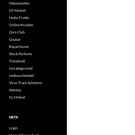
Nieuwmolen
NT Mobiel
Nutto Frutto
Online Kruiden
Qiro Club
Quasar
Repairhome
Stock Perfume
Trendmall
Uncategorized
Uwbuurtwinkel
Virus Track Solutions
Wentsy
XL Mobiel
META
Login