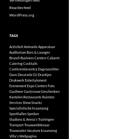
Vermeldingen feed
Reacties feed
WordPress.org
TAGS
Activiteit
Animatie
Apparatuur
Auditorium
Bars & Lounges
Brunch
Business Centers
Cabaret
Catering
Cocktails
Conferentiecentra
Dagvoorzitter
Dans
Decoratie
DJ
Drankjes
Drukwerk
Entertainment
Evenement
Expo Centers
Foto
Gastheer
Gastvrouw
Geschenken
Kastelen
Restaurants
Ruimtes
Services
Show
Snacks
Specialistische kraamzorg
Sporthallen
Spreker
Stadions & Arena's
Trainingen
Transport
Trouwambtenaar
Trouwzalen
Vacature kraamzorg
Villa's
Webpagina