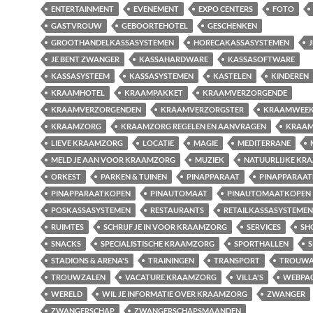
ENTERTAINMENT
EVENEMENT
EXPO CENTERS
FOTO
GASTVROUW
GEBOORTEHOTEL
GESCHENKEN
GROOTHANDELKASSASYSTEMEN
HORECAKASSASYSTEMEN
J
JE BENT ZWANGER
KASSAHARDWARE
KASSASOFTWARE
KASSASYSTEEM
KASSASYSTEMEN
KASTELEN
KINDEREN
KRAAMHOTEL
KRAAMPAKKET
KRAAMVERZORGENDE
KRAAMVERZORGENDEN
KRAAMVERZORGSTER
KRAAMWEE
KRAAMZORG
KRAAMZORG REGELEN EN AANVRAGEN
KRAAM
LIEVE KRAAMZORG
LOCATIE
MAGIE
MEDITERRANE
MELD JE AAN VOOR KRAAMZORG
MUZIEK
NATUURLIJKE KR
ORKEST
PARKEN & TUINEN
PINAPPARAAT
PINAPPARAA
PINAPPARAATKOPEN
PINAUTOMAAT
PINAUTOMAATKOPEN
POSKASSASYSTEMEN
RESTAURANTS
RETAILKASSASYSTEMEN
RUIMTES
SCHRIJF JE IN VOOR KRAAMZORG
SERVICES
SH
SNACKS
SPECIALISTISCHE KRAAMZORG
SPORTHALLEN
S
STADIONS & ARENA'S
TRAININGEN
TRANSPORT
TROUWA
TROUWZALEN
VACATURE KRAAMZORG
VILLA'S
WEBPA
WERELD
WIL JE INFORMATIE OVER KRAAMZORG
ZWANGER
ZWANGERSCHAP
ZWANGERSCHAPSMAANDEN