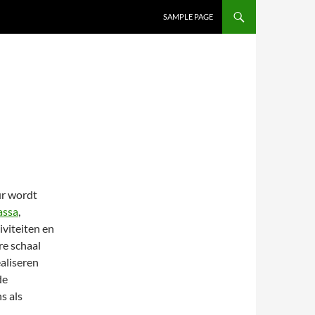
SAMPLE PAGE
ur wordt
assa
,
viteiten en
re schaal
aliseren
de
s als