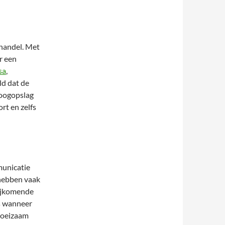
lhandel. Met
r een
sa
,
d dat de
 oogopslag
ort en zelfs
municatie
 hebben vaak
bijkomende
s wanneer
 moeizaam