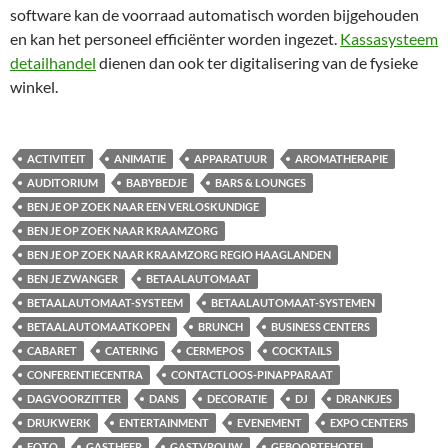
software kan de voorraad automatisch worden bijgehouden
en kan het personeel efficiënter worden ingezet.
Kassasysteem
detailhandel
dienen dan ook ter digitalisering van de fysieke
winkel.
ACTIVITEIT
ANIMATIE
APPARATUUR
AROMATHERAPIE
AUDITORIUM
BABYBEDJE
BARS & LOUNGES
BEN JE OP ZOEK NAAR EEN VERLOSKUNDIGE
BEN JE OP ZOEK NAAR KRAAMZORG
BEN JE OP ZOEK NAAR KRAAMZORG REGIO HAAGLANDEN
BEN JE ZWANGER
BETAALAUTOMAAT
BETAALAUTOMAAT-SYSTEEM
BETAALAUTOMAAT-SYSTEMEN
BETAALAUTOMAATKOPEN
BRUNCH
BUSINESS CENTERS
CABARET
CATERING
CERMEPOS
COCKTAILS
CONFERENTIECENTRA
CONTACTLOOS-PINAPPARAAT
DAGVOORZITTER
DANS
DECORATIE
DJ
DRANKJES
DRUKWERK
ENTERTAINMENT
EVENEMENT
EXPO CENTERS
FOTO
GASTHEER
GASTVROUW
GEBOORTEHOTEL