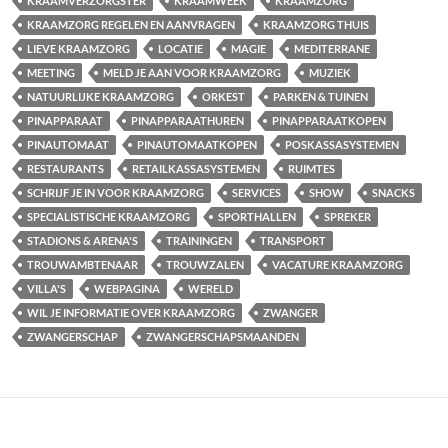
KRAAMVERZORGSTER
KRAAMWEEK
KRAAMZORG
KRAAMZORG REGELEN EN AANVRAGEN
KRAAMZORG THUIS
LIEVE KRAAMZORG
LOCATIE
MAGIE
MEDITERRANE
MEETING
MELD JE AAN VOOR KRAAMZORG
MUZIEK
NATUURLIJKE KRAAMZORG
ORKEST
PARKEN & TUINEN
PINAPPARAAT
PINAPPARAATHUREN
PINAPPARAATKOPEN
PINAUTOMAAT
PINAUTOMAATKOPEN
POSKASSASYSTEMEN
RESTAURANTS
RETAILKASSASYSTEMEN
RUIMTES
SCHRIJF JE IN VOOR KRAAMZORG
SERVICES
SHOW
SNACKS
SPECIALISTISCHE KRAAMZORG
SPORTHALLEN
SPREKER
STADIONS & ARENA'S
TRAININGEN
TRANSPORT
TROUWAMBTENAAR
TROUWZALEN
VACATURE KRAAMZORG
VILLA'S
WEBPAGINA
WERELD
WIL JE INFORMATIE OVER KRAAMZORG
ZWANGER
ZWANGERSCHAP
ZWANGERSCHAPSMAANDEN