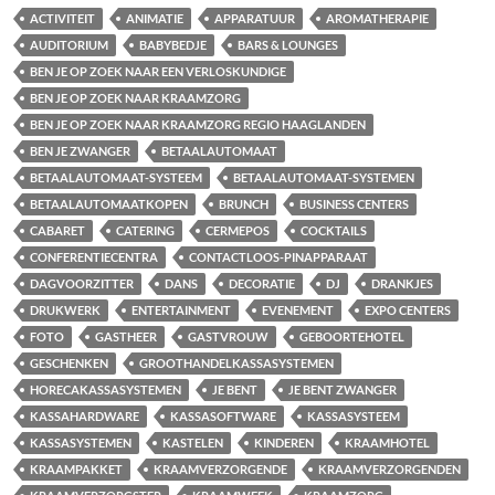
ACTIVITEIT
ANIMATIE
APPARATUUR
AROMATHERAPIE
AUDITORIUM
BABYBEDJE
BARS & LOUNGES
BEN JE OP ZOEK NAAR EEN VERLOSKUNDIGE
BEN JE OP ZOEK NAAR KRAAMZORG
BEN JE OP ZOEK NAAR KRAAMZORG REGIO HAAGLANDEN
BEN JE ZWANGER
BETAALAUTOMAAT
BETAALAUTOMAAT-SYSTEEM
BETAALAUTOMAAT-SYSTEMEN
BETAALAUTOMAATKOPEN
BRUNCH
BUSINESS CENTERS
CABARET
CATERING
CERMEPOS
COCKTAILS
CONFERENTIECENTRA
CONTACTLOOS-PINAPPARAAT
DAGVOORZITTER
DANS
DECORATIE
DJ
DRANKJES
DRUKWERK
ENTERTAINMENT
EVENEMENT
EXPO CENTERS
FOTO
GASTHEER
GASTVROUW
GEBOORTEHOTEL
GESCHENKEN
GROOTHANDELKASSASYSTEMEN
HORECAKASSASYSTEMEN
JE BENT
JE BENT ZWANGER
KASSAHARDWARE
KASSASOFTWARE
KASSASYSTEEM
KASSASYSTEMEN
KASTELEN
KINDEREN
KRAAMHOTEL
KRAAMPAKKET
KRAAMVERZORGENDE
KRAAMVERZORGENDEN