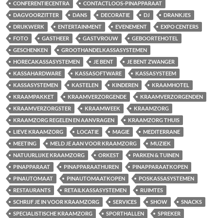
CONFERENTIECENTRA
CONTACTLOOS-PINAPPARAAT
DAGVOORZITTER
DANS
DECORATIE
DJ
DRANKJES
DRUKWERK
ENTERTAINMENT
EVENEMENT
EXPO CENTERS
FOTO
GASTHEER
GASTVROUW
GEBOORTEHOTEL
GESCHENKEN
GROOTHANDELKASSASYSTEMEN
HORECAKASSASYSTEMEN
JE BENT
JE BENT ZWANGER
KASSAHARDWARE
KASSASOFTWARE
KASSASYSTEEM
KASSASYSTEMEN
KASTELEN
KINDEREN
KRAAMHOTEL
KRAAMPAKKET
KRAAMVERZORGENDE
KRAAMVERZORGENDEN
KRAAMVERZORGSTER
KRAAMWEEK
KRAAMZORG
KRAAMZORG REGELEN EN AANVRAGEN
KRAAMZORG THUIS
LIEVE KRAAMZORG
LOCATIE
MAGIE
MEDITERRANE
MEETING
MELD JE AAN VOOR KRAAMZORG
MUZIEK
NATUURLIJKE KRAAMZORG
ORKEST
PARKEN & TUINEN
PINAPPARAAT
PINAPPARAATHUREN
PINAPPARAATKOPEN
PINAUTOMAAT
PINAUTOMAATKOPEN
POSKASSASYSTEMEN
RESTAURANTS
RETAILKASSASYSTEMEN
RUIMTES
SCHRIJF JE IN VOOR KRAAMZORG
SERVICES
SHOW
SNACKS
SPECIALISTISCHE KRAAMZORG
SPORTHALLEN
SPREKER