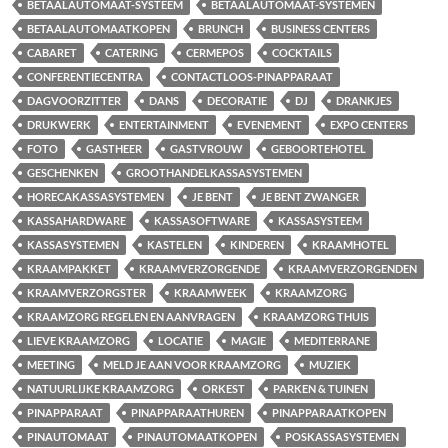
BETAALAUTOMAAT-SYSTEEM
BETAALAUTOMAAT-SYSTEMEN
BETAALAUTOMAATKOPEN
BRUNCH
BUSINESS CENTERS
CABARET
CATERING
CERMEPOS
COCKTAILS
CONFERENTIECENTRA
CONTACTLOOS-PINAPPARAAT
DAGVOORZITTER
DANS
DECORATIE
DJ
DRANKJES
DRUKWERK
ENTERTAINMENT
EVENEMENT
EXPO CENTERS
FOTO
GASTHEER
GASTVROUW
GEBOORTEHOTEL
GESCHENKEN
GROOTHANDELKASSASYSTEMEN
HORECAKASSASYSTEMEN
JE BENT
JE BENT ZWANGER
KASSAHARDWARE
KASSASOFTWARE
KASSASYSTEEM
KASSASYSTEMEN
KASTELEN
KINDEREN
KRAAMHOTEL
KRAAMPAKKET
KRAAMVERZORGENDE
KRAAMVERZORGENDEN
KRAAMVERZORGSTER
KRAAMWEEK
KRAAMZORG
KRAAMZORG REGELEN EN AANVRAGEN
KRAAMZORG THUIS
LIEVE KRAAMZORG
LOCATIE
MAGIE
MEDITERRANE
MEETING
MELD JE AAN VOOR KRAAMZORG
MUZIEK
NATUURLIJKE KRAAMZORG
ORKEST
PARKEN & TUINEN
PINAPPARAAT
PINAPPARAATHUREN
PINAPPARAATKOPEN
PINAUTOMAAT
PINAUTOMAATKOPEN
POSKASSASYSTEMEN