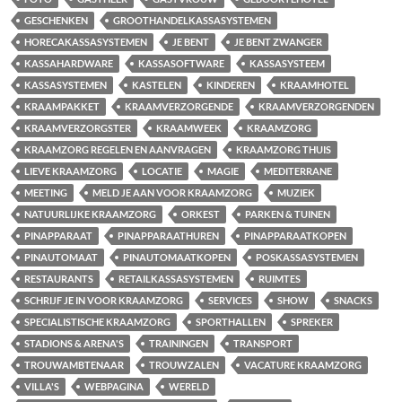
GESCHENKEN
GROOTHANDELKASSASYSTEMEN
HORECAKASSASYSTEMEN
JE BENT
JE BENT ZWANGER
KASSAHARDWARE
KASSASOFTWARE
KASSASYSTEEM
KASSASYSTEMEN
KASTELEN
KINDEREN
KRAAMHOTEL
KRAAMPAKKET
KRAAMVERZORGENDE
KRAAMVERZORGENDEN
KRAAMVERZORGSTER
KRAAMWEEK
KRAAMZORG
KRAAMZORG REGELEN EN AANVRAGEN
KRAAMZORG THUIS
LIEVE KRAAMZORG
LOCATIE
MAGIE
MEDITERRANE
MEETING
MELD JE AAN VOOR KRAAMZORG
MUZIEK
NATUURLIJKE KRAAMZORG
ORKEST
PARKEN & TUINEN
PINAPPARAAT
PINAPPARAATHUREN
PINAPPARAATKOPEN
PINAUTOMAAT
PINAUTOMAATKOPEN
POSKASSASYSTEMEN
RESTAURANTS
RETAILKASSASYSTEMEN
RUIMTES
SCHRIJF JE IN VOOR KRAAMZORG
SERVICES
SHOW
SNACKS
SPECIALISTISCHE KRAAMZORG
SPORTHALLEN
SPREKER
STADIONS & ARENA'S
TRAININGEN
TRANSPORT
TROUWAMBTENAAR
TROUWZALEN
VACATURE KRAAMZORG
VILLA'S
WEBPAGINA
WERELD