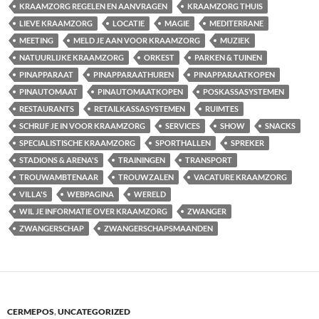
KRAAMZORG REGELEN EN AANVRAGEN
KRAAMZORG THUIS
LIEVE KRAAMZORG
LOCATIE
MAGIE
MEDITERRANE
MEETING
MELD JE AAN VOOR KRAAMZORG
MUZIEK
NATUURLIJKE KRAAMZORG
ORKEST
PARKEN & TUINEN
PINAPPARAAT
PINAPPARAATHUREN
PINAPPARAATKOPEN
PINAUTOMAAT
PINAUTOMAATKOPEN
POSKASSASYSTEMEN
RESTAURANTS
RETAILKASSASYSTEMEN
RUIMTES
SCHRIJF JE IN VOOR KRAAMZORG
SERVICES
SHOW
SNACKS
SPECIALISTISCHE KRAAMZORG
SPORTHALLEN
SPREKER
STADIONS & ARENA'S
TRAININGEN
TRANSPORT
TROUWAMBTENAAR
TROUWZALEN
VACATURE KRAAMZORG
VILLA'S
WEBPAGINA
WERELD
WIL JE INFORMATIE OVER KRAAMZORG
ZWANGER
ZWANGERSCHAP
ZWANGERSCHAPSMAANDEN
CERMEPOS
,
UNCATEGORIZED