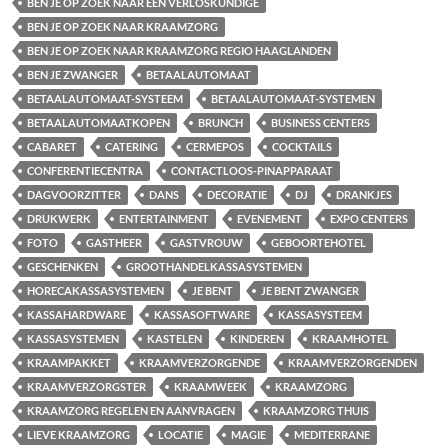
BEN JE OP ZOEK NAAR EEN VERLOSKUNDIGE
BEN JE OP ZOEK NAAR KRAAMZORG
BEN JE OP ZOEK NAAR KRAAMZORG REGIO HAAGLANDEN
BEN JE ZWANGER
BETAALAUTOMAAT
BETAALAUTOMAAT-SYSTEEM
BETAALAUTOMAAT-SYSTEMEN
BETAALAUTOMAATKOPEN
BRUNCH
BUSINESS CENTERS
CABARET
CATERING
CERMEPOS
COCKTAILS
CONFERENTIECENTRA
CONTACTLOOS-PINAPPARAAT
DAGVOORZITTER
DANS
DECORATIE
DJ
DRANKJES
DRUKWERK
ENTERTAINMENT
EVENEMENT
EXPO CENTERS
FOTO
GASTHEER
GASTVROUW
GEBOORTEHOTEL
GESCHENKEN
GROOTHANDELKASSASYSTEMEN
HORECAKASSASYSTEMEN
JE BENT
JE BENT ZWANGER
KASSAHARDWARE
KASSASOFTWARE
KASSASYSTEEM
KASSASYSTEMEN
KASTELEN
KINDEREN
KRAAMHOTEL
KRAAMPAKKET
KRAAMVERZORGENDE
KRAAMVERZORGENDEN
KRAAMVERZORGSTER
KRAAMWEEK
KRAAMZORG
KRAAMZORG REGELEN EN AANVRAGEN
KRAAMZORG THUIS
LIEVE KRAAMZORG
LOCATIE
MAGIE
MEDITERRANE