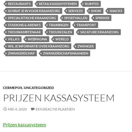
RESTAURANTS
RETAILKASSASYSTEMEN
RUIMTES
SCHRIJF JE IN VOOR KRAAMZORG
SERVICES
SHOW
SNACKS
SPECIALISTISCHE KRAAMZORG
SPORTHALLEN
SPREKER
STADIONS & ARENA'S
TRAININGEN
TRANSPORT
TROUWAMBTENAAR
TROUWZALEN
VACATURE KRAAMZORG
VILLA'S
WEBPAGINA
WERELD
WIL JE INFORMATIE OVER KRAAMZORG
ZWANGER
ZWANGERSCHAP
ZWANGERSCHAPSMAANDEN
CERMEPOS
,
UNCATEGORIZED
PRIJZEN KASSASYSTEEM
MEI 4, 2020
EEN REACTIE PLAATSEN
Prijzen kassasysteem