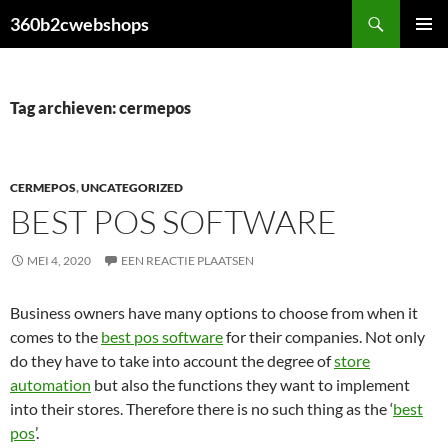
Ga
Zoeken
360b2cwebshops
naar
PRIMAI
de
MENU
inhoud
Tag archieven: cermepos
CERMEPOS
,
UNCATEGORIZED
BEST POS SOFTWARE
MEI 4, 2020
EEN REACTIE PLAATSEN
Business owners have many options to choose from when it
comes to the
best pos software
for their companies. Not only
do they have to take into account the degree of
store
automation
but also the functions they want to implement
into their stores. Therefore there is no such thing as the ‘
best
pos
’.