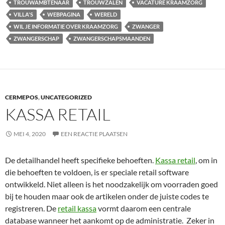
TROUWAMBTENAAR
TROUWZALEN
VACATURE KRAAMZORG
VILLA'S
WEBPAGINA
WERELD
WIL JE INFORMATIE OVER KRAAMZORG
ZWANGER
ZWANGERSCHAP
ZWANGERSCHAPSMAANDEN
CERMEPOS
,
UNCATEGORIZED
KASSA RETAIL
MEI 4, 2020
EEN REACTIE PLAATSEN
De detailhandel heeft specifieke behoeften.
Kassa retail
, om in
die behoeften te voldoen, is er speciale retail software
ontwikkeld. Niet alleen is het noodzakelijk om voorraden goed
bij te houden maar ook de artikelen onder de juiste codes te
registreren. De
retail kassa
vormt daarom een centrale
database wanneer het aankomt op de administratie. Zeker in