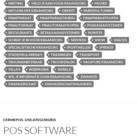
MEETING
MELD JE AAN VOOR KRAAMZORG
MUZIEK
NATUURLIJKE KRAAMZORG
ORKEST
PARKEN & TUINEN
PINAPPARAAT
PINAPPARAATHUREN
PINAPPARAATKOPEN
PINAUTOMAAT
PINAUTOMAATKOPEN
POSKASSASYSTEMEN
RESTAURANTS
RETAILKASSASYSTEMEN
RUIMTES
SCHRIJF JE IN VOOR KRAAMZORG
SERVICES
SHOW
SNACKS
SPECIALISTISCHE KRAAMZORG
SPORTHALLEN
SPREKER
STADIONS & ARENA'S
TRAININGEN
TRANSPORT
TROUWAMBTENAAR
TROUWZALEN
VACATURE KRAAMZORG
VILLA'S
WEBPAGINA
WERELD
WIL JE INFORMATIE OVER KRAAMZORG
ZWANGER
ZWANGERSCHAP
ZWANGERSCHAPSMAANDEN
CERMEPOS
,
UNCATEGORIZED
POS SOFTWARE