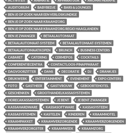
ACTIVITEIT
ANIMATIE
APPARATUUR
AROMATHERAPIE
AUDITORIUM
BABYBEDJE
BARS & LOUNGES
BEN JE OP ZOEK NAAR EEN VERLOSKUNDIGE
BEN JE OP ZOEK NAAR KRAAMZORG
BEN JE OP ZOEK NAAR KRAAMZORG REGIO HAAGLANDEN
BEN JE ZWANGER
BETAALAUTOMAAT
BETAALAUTOMAAT-SYSTEEM
BETAALAUTOMAAT-SYSTEMEN
BETAALAUTOMAATKOPEN
BRUNCH
BUSINESS CENTERS
CABARET
CATERING
CERMEPOS
COCKTAILS
CONFERENTIECENTRA
CONTACTLOOS-PINAPPARAAT
DAGVOORZITTER
DANS
DECORATIE
DJ
DRANKJES
DRUKWERK
ENTERTAINMENT
EVENEMENT
EXPO CENTERS
FOTO
GASTHEER
GASTVROUW
GEBOORTEHOTEL
GESCHENKEN
GROOTHANDELKASSASYSTEMEN
HORECAKASSASYSTEMEN
JE BENT
JE BENT ZWANGER
KASSAHARDWARE
KASSASOFTWARE
KASSASYSTEEM
KASSASYSTEMEN
KASTELEN
KINDEREN
KRAAMHOTEL
KRAAMPAKKET
KRAAMVERZORGENDE
KRAAMVERZORGENDEN
KRAAMVERZORGSTER
KRAAMWEEK
KRAAMZORG