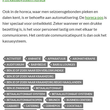
Ook in de horeca, waar men seizoensgebonden pieken en
dalen kent, is er behoefte aan automatisering. De
horeca pos
is
hier speciaal voor ontwikkeld. Zeker wanneer er een drukke
bezetting is, is het voor personeel lastig om met elkaar te
communiceren. Het centrale communicatiepunt is dan ook het
kassasysteem.
ACTIVITEIT
ANIMATIE
APPARATUUR
AROMATHERAPIE
AUDITORIUM
BABYBEDJE
BARS & LOUNGES
BEN JE OP ZOEK NAAR EEN VERLOSKUNDIGE
BEN JE OP ZOEK NAAR KRAAMZORG
BEN JE OP ZOEK NAAR KRAAMZORG REGIO HAAGLANDEN
BEN JE ZWANGER
BETAALAUTOMAAT
BETAALAUTOMAAT-SYSTEEM
BETAALAUTOMAAT-SYSTEMEN
BETAALAUTOMAATKOPEN
BRUNCH
BUSINESS CENTERS
CABARET
CATERING
CERMEPOS
COCKTAILS