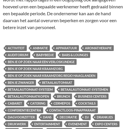
hoeveel uren een bepaalde werknemer heeft gedraaid binnen
een bepaalde periode. De ondernemer kan aan de hand
daarvan het aantal overuren beperken en zorgen voor een
betere inzet van personeel.
ACTIVITEIT
ANIMATIE
APPARATUUR
AROMATHERAPIE
AUDITORIUM
BABYBEDJE
BARS & LOUNGES
BEN JE OP ZOEK NAAR EEN VERLOSKUNDIGE
BEN JE OP ZOEK NAAR KRAAMZORG
BEN JE OP ZOEK NAAR KRAAMZORG REGIO HAAGLANDEN
BEN JE ZWANGER
BETAALAUTOMAAT
BETAALAUTOMAAT-SYSTEEM
BETAALAUTOMAAT-SYSTEMEN
BETAALAUTOMAATKOPEN
BRUNCH
BUSINESS CENTERS
CABARET
CATERING
CERMEPOS
COCKTAILS
CONFERENTIECENTRA
CONTACTLOOS-PINAPPARAAT
DAGVOORZITTER
DANS
DECORATIE
DJ
DRANKJES
DRUKWERK
ENTERTAINMENT
EVENEMENT
EXPO CENTERS