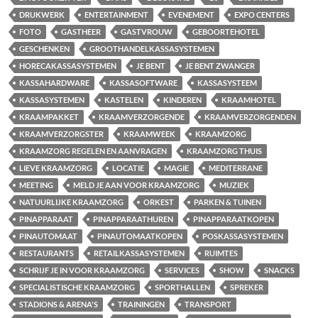
DRUKWERK
ENTERTAINMENT
EVENEMENT
EXPO CENTERS
FOTO
GASTHEER
GASTVROUW
GEBOORTEHOTEL
GESCHENKEN
GROOTHANDELKASSASYSTEMEN
HORECAKASSASYSTEMEN
JE BENT
JE BENT ZWANGER
KASSAHARDWARE
KASSASOFTWARE
KASSASYSTEEM
KASSASYSTEMEN
KASTELEN
KINDEREN
KRAAMHOTEL
KRAAMPAKKET
KRAAMVERZORGENDE
KRAAMVERZORGENDEN
KRAAMVERZORGSTER
KRAAMWEEK
KRAAMZORG
KRAAMZORG REGELEN EN AANVRAGEN
KRAAMZORG THUIS
LIEVE KRAAMZORG
LOCATIE
MAGIE
MEDITERRANE
MEETING
MELD JE AAN VOOR KRAAMZORG
MUZIEK
NATUURLIJKE KRAAMZORG
ORKEST
PARKEN & TUINEN
PINAPPARAAT
PINAPPARAATHUREN
PINAPPARAATKOPEN
PINAUTOMAAT
PINAUTOMAATKOPEN
POSKASSASYSTEMEN
RESTAURANTS
RETAILKASSASYSTEMEN
RUIMTES
SCHRIJF JE IN VOOR KRAAMZORG
SERVICES
SHOW
SNACKS
SPECIALISTISCHE KRAAMZORG
SPORTHALLEN
SPREKER
STADIONS & ARENA'S
TRAININGEN
TRANSPORT