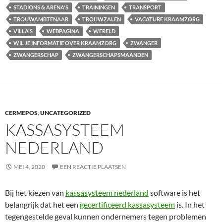
STADIONS & ARENA'S
TRAININGEN
TRANSPORT
TROUWAMBTENAAR
TROUWZALEN
VACATURE KRAAMZORG
VILLA'S
WEBPAGINA
WERELD
WIL JE INFORMATIE OVER KRAAMZORG
ZWANGER
ZWANGERSCHAP
ZWANGERSCHAPSMAANDEN
CERMEPOS
,
UNCATEGORIZED
KASSASYSTEEM
NEDERLAND
MEI 4, 2020
EEN REACTIE PLAATSEN
Bij het kiezen van
kassasysteem nederland
software is het
belangrijk dat het een
gecertificeerd kassasysteem
is. In het
tegengestelde geval kunnen ondernemers tegen problemen