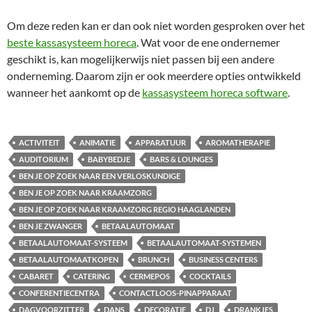
Om deze reden kan er dan ook niet worden gesproken over het
beste kassasysteem horeca
. Wat voor de ene ondernemer
geschikt is, kan mogelijkerwijs niet passen bij een andere
onderneming. Daarom zijn er ook meerdere opties ontwikkeld
wanneer het aankomt op de
kassasysteem horeca software
.
ACTIVITEIT
ANIMATIE
APPARATUUR
AROMATHERAPIE
AUDITORIUM
BABYBEDJE
BARS & LOUNGES
BEN JE OP ZOEK NAAR EEN VERLOSKUNDIGE
BEN JE OP ZOEK NAAR KRAAMZORG
BEN JE OP ZOEK NAAR KRAAMZORG REGIO HAAGLANDEN
BEN JE ZWANGER
BETAALAUTOMAAT
BETAALAUTOMAAT-SYSTEEM
BETAALAUTOMAAT-SYSTEMEN
BETAALAUTOMAATKOPEN
BRUNCH
BUSINESS CENTERS
CABARET
CATERING
CERMEPOS
COCKTAILS
CONFERENTIECENTRA
CONTACTLOOS-PINAPPARAAT
DAGVOORZITTER
DANS
DECORATIE
DJ
DRANKJES