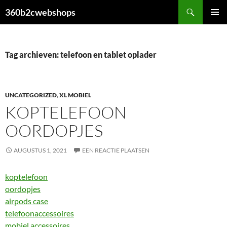
Ga
Zoeken
360b2cwebshops
naar
PRIMAI
de
MENU
inhoud
Tag archieven: telefoon en tablet oplader
UNCATEGORIZED
,
XL MOBIEL
KOPTELEFOON
OORDOPJES
AUGUSTUS 1, 2021
EEN REACTIE PLAATSEN
koptelefoon
oordopjes
airpods case
telefoonaccessoires
mobiel accessoires