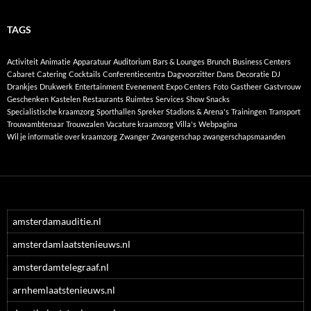
TAGS
Activiteit
Animatie
Apparatuur
Auditorium
Bars & Lounges
Brunch
Business Centers
Cabaret
Catering
Cocktails
Conferentiecentra
Dagvoorzitter
Dans
Decoratie
DJ
Drankjes
Drukwerk
Entertainment
Evenement
Expo Centers
Foto
Gastheer
Gastvrouw
Geschenken
Kastelen
Restaurants
Ruimtes
Services
Show
Snacks
Specialistische kraamzorg
Sporthallen
Spreker
Stadions & Arena's
Trainingen
Transport
Trouwambtenaar
Trouwzalen
Vacature kraamzorg
Villa's
Webpagina
Wil je informatie over kraamzorg
Zwanger
Zwangerschap
zwangerschapsmaanden
amsterdamauditie.nl
amsterdamlaatstenieuws.nl
amsterdamtelegraaf.nl
arnhemlaatstenieuws.nl