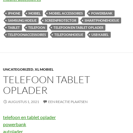
IPHONE
MOBIEL
MOBIEL ACCESSOIRES
POWERBANK
SAMSUNG HOESJE
SCREENPROTECTOR
SMARTPHONEHOESJE
TABLET
TELEFOON
TELEFOON EN TABLET OPLADER
TELEFOONACCESSOIRES
TELEFOONHOESJE
USB KABEL
UNCATEGORIZED
,
XL MOBIEL
TELEFOON TABLET
OPLADER
AUGUSTUS 1, 2021
EEN REACTIE PLAATSEN
telefoon en tablet oplader
powerbank
autolader