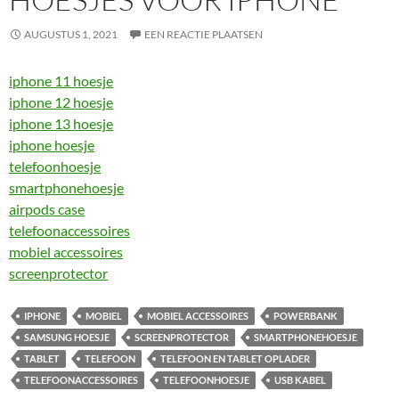
AUGUSTUS 1, 2021
EEN REACTIE PLAATSEN
iphone 11 hoesje
iphone 12 hoesje
iphone 13 hoesje
iphone hoesje
telefoonhoesje
smartphonehoesje
airpods case
telefoonaccessoires
mobiel accessoires
screenprotector
IPHONE
MOBIEL
MOBIEL ACCESSOIRES
POWERBANK
SAMSUNG HOESJE
SCREENPROTECTOR
SMARTPHONEHOESJE
TABLET
TELEFOON
TELEFOON EN TABLET OPLADER
TELEFOONACCESSOIRES
TELEFOONHOESJE
USB KABEL