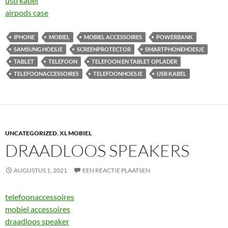
usb kabel
airpods case
IPHONE
MOBIEL
MOBIEL ACCESSOIRES
POWERBANK
SAMSUNG HOESJE
SCREENPROTECTOR
SMARTPHONEHOESJE
TABLET
TELEFOON
TELEFOON EN TABLET OPLADER
TELEFOONACCESSOIRES
TELEFOONHOESJE
USB KABEL
UNCATEGORIZED
,
XL MOBIEL
DRAADLOOS SPEAKERS
AUGUSTUS 1, 2021
EEN REACTIE PLAATSEN
telefoonaccessoires
mobiel accessoires
draadloos speaker