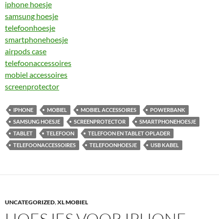
iphone hoesje
samsung hoesje
telefoonhoesje
smartphonehoesje
airpods case
telefoonaccessoires
mobiel accessoires
screenprotector
IPHONE
MOBIEL
MOBIEL ACCESSOIRES
POWERBANK
SAMSUNG HOESJE
SCREENPROTECTOR
SMARTPHONEHOESJE
TABLET
TELEFOON
TELEFOON EN TABLET OPLADER
TELEFOONACCESSOIRES
TELEFOONHOESJE
USB KABEL
UNCATEGORIZED
,
XL MOBIEL
HOESJES VOOR IPHONE