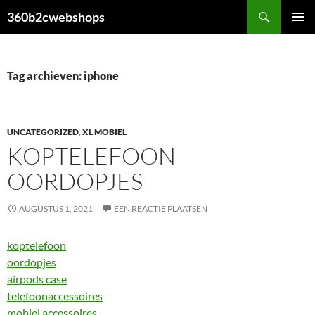
Ga
Zoeken
360b2cwebshops
naar
PRIMAI
de
MENU
inhoud
Tag archieven: iphone
UNCATEGORIZED
,
XL MOBIEL
KOPTELEFOON
OORDOPJES
AUGUSTUS 1, 2021
EEN REACTIE PLAATSEN
koptelefoon
oordopjes
airpods case
telefoonaccessoires
mobiel accessoires