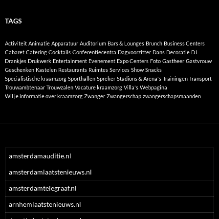
TAGS
Activiteit
Animatie
Apparatuur
Auditorium
Bars & Lounges
Brunch
Business Centers
Cabaret
Catering
Cocktails
Conferentiecentra
Dagvoorzitter
Dans
Decoratie
DJ
Drankjes
Drukwerk
Entertainment
Evenement
Expo Centers
Foto
Gastheer
Gastvrouw
Geschenken
Kastelen
Restaurants
Ruimtes
Services
Show
Snacks
Specialistische kraamzorg
Sporthallen
Spreker
Stadions & Arena's
Trainingen
Transport
Trouwambtenaar
Trouwzalen
Vacature kraamzorg
Villa's
Webpagina
Wil je informatie over kraamzorg
Zwanger
Zwangerschap
zwangerschapsmaanden
amsterdamauditie.nl
amsterdamlaatstenieuws.nl
amsterdamtelegraaf.nl
arnhemlaatstenieuws.nl