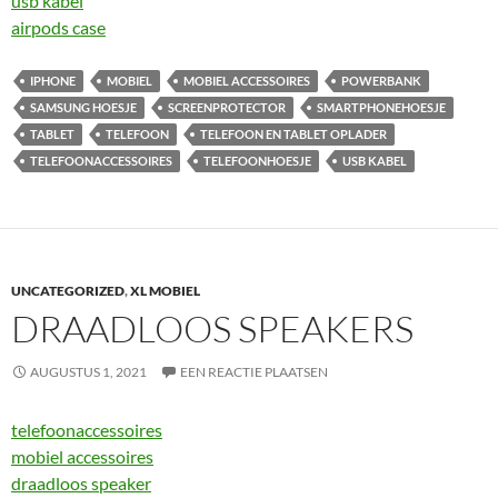
usb kabel
airpods case
IPHONE
MOBIEL
MOBIEL ACCESSOIRES
POWERBANK
SAMSUNG HOESJE
SCREENPROTECTOR
SMARTPHONEHOESJE
TABLET
TELEFOON
TELEFOON EN TABLET OPLADER
TELEFOONACCESSOIRES
TELEFOONHOESJE
USB KABEL
UNCATEGORIZED
,
XL MOBIEL
DRAADLOOS SPEAKERS
AUGUSTUS 1, 2021
EEN REACTIE PLAATSEN
telefoonaccessoires
mobiel accessoires
draadloos speaker