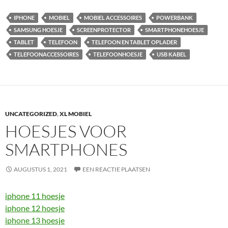
IPHONE
MOBIEL
MOBIEL ACCESSOIRES
POWERBANK
SAMSUNG HOESJE
SCREENPROTECTOR
SMARTPHONEHOESJE
TABLET
TELEFOON
TELEFOON EN TABLET OPLADER
TELEFOONACCESSOIRES
TELEFOONHOESJE
USB KABEL
UNCATEGORIZED
,
XL MOBIEL
HOESJES VOOR
SMARTPHONES
AUGUSTUS 1, 2021
EEN REACTIE PLAATSEN
iphone 11 hoesje
iphone 12 hoesje
iphone 13 hoesje