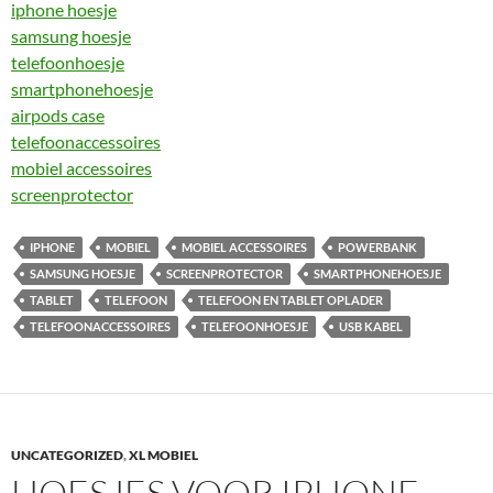
iphone hoesje
samsung hoesje
telefoonhoesje
smartphonehoesje
airpods case
telefoonaccessoires
mobiel accessoires
screenprotector
IPHONE
MOBIEL
MOBIEL ACCESSOIRES
POWERBANK
SAMSUNG HOESJE
SCREENPROTECTOR
SMARTPHONEHOESJE
TABLET
TELEFOON
TELEFOON EN TABLET OPLADER
TELEFOONACCESSOIRES
TELEFOONHOESJE
USB KABEL
UNCATEGORIZED
,
XL MOBIEL
HOESJES VOOR IPHONE