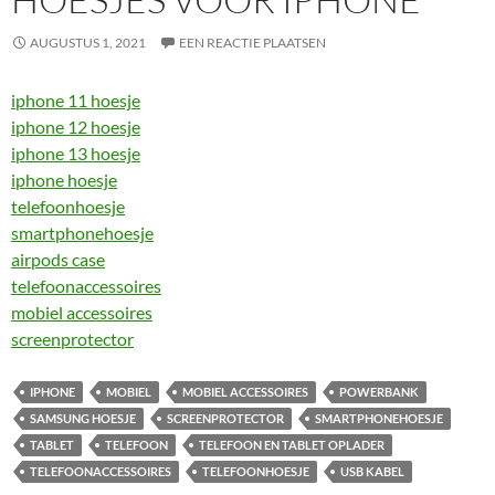
AUGUSTUS 1, 2021
EEN REACTIE PLAATSEN
iphone 11 hoesje
iphone 12 hoesje
iphone 13 hoesje
iphone hoesje
telefoonhoesje
smartphonehoesje
airpods case
telefoonaccessoires
mobiel accessoires
screenprotector
IPHONE
MOBIEL
MOBIEL ACCESSOIRES
POWERBANK
SAMSUNG HOESJE
SCREENPROTECTOR
SMARTPHONEHOESJE
TABLET
TELEFOON
TELEFOON EN TABLET OPLADER
TELEFOONACCESSOIRES
TELEFOONHOESJE
USB KABEL