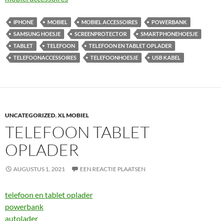
IPHONE
MOBIEL
MOBIEL ACCESSOIRES
POWERBANK
SAMSUNG HOESJE
SCREENPROTECTOR
SMARTPHONEHOESJE
TABLET
TELEFOON
TELEFOON EN TABLET OPLADER
TELEFOONACCESSOIRES
TELEFOONHOESJE
USB KABEL
UNCATEGORIZED
,
XL MOBIEL
TELEFOON TABLET
OPLADER
AUGUSTUS 1, 2021
EEN REACTIE PLAATSEN
telefoon en tablet oplader
powerbank
autolader