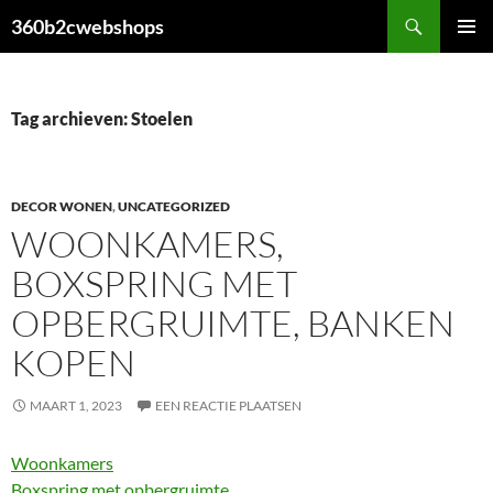
Ga
Zoeken
360b2cwebshops
naar
PRIMAI
de
MENU
inhoud
Tag archieven: Stoelen
DECOR WONEN
,
UNCATEGORIZED
WOONKAMERS,
BOXSPRING MET
OPBERGRUIMTE, BANKEN
KOPEN
MAART 1, 2023
EEN REACTIE PLAATSEN
Woonkamers
Boxspring met opbergruimte