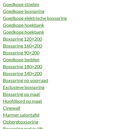
Goedkope stoelen
Goedkope boxspring
Goedkope elektrische boxspring
Goedkope hoekbank
Goedkope hoekbank
Boxspring 120×200
Boxspring 160×200
Boxspring 90×200
Goedkope bedden
Boxspring 180×200
Boxspring 140×200
Boxspring op voorraad
Exclusieve boxspring
Boxspring op maat
Hoofdbord op maat
Cinewall
Marmer salontafel
Opbergboxspring
Boxspring met tv lift