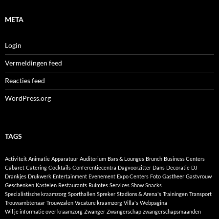
META
Login
Vermeldingen feed
Reacties feed
WordPress.org
TAGS
Activiteit
Animatie
Apparatuur
Auditorium
Bars & Lounges
Brunch
Business Centers
Cabaret
Catering
Cocktails
Conferentiecentra
Dagvoorzitter
Dans
Decoratie
DJ
Drankjes
Drukwerk
Entertainment
Evenement
Expo Centers
Foto
Gastheer
Gastvrouw
Geschenken
Kastelen
Restaurants
Ruimtes
Services
Show
Snacks
Specialistische kraamzorg
Sporthallen
Spreker
Stadions & Arena's
Trainingen
Transport
Trouwambtenaar
Trouwzalen
Vacature kraamzorg
Villa's
Webpagina
Wil je informatie over kraamzorg
Zwanger
Zwangerschap
zwangerschapsmaanden