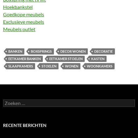
Hoekbankstel
Goedkope meubels
Exclusieve meubels
Meubels outlet
BANKEN
BOXSPRINGS
DECOR WONEN
DECORATIE
EETKAMER BANKEN
EETKAMER STOELEN
KASTEN
SLAAPKAMERS
STOELEN
WONEN
WOONKAMERS
Zoeken
naar:
RECENTE BERICHTEN