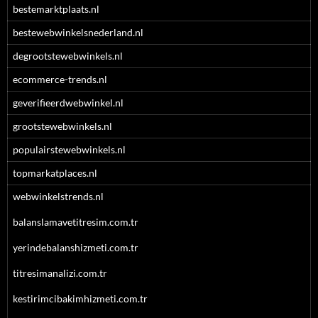
bestemarktplaats.nl
bestewebwinkelsnederland.nl
degrootstewebwinkels.nl
ecommerce-trends.nl
geverifieerdwebwinkel.nl
grootstewebwinkels.nl
populairstewebwinkels.nl
topmarkatplaces.nl
webwinkelstrends.nl
balanslamavetitresim.com.tr
yerindebalanshizmeti.com.tr
titresimanalizi.com.tr
kestirimcibakimhizmeti.com.tr