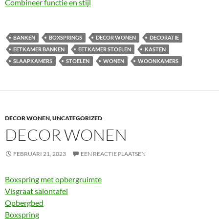
Combineer functie en stijl
BANKEN
BOXSPRINGS
DECOR WONEN
DECORATIE
EETKAMER BANKEN
EETKAMER STOELEN
KASTEN
SLAAPKAMERS
STOELEN
WONEN
WOONKAMERS
DECOR WONEN
,
UNCATEGORIZED
DECOR WONEN
FEBRUARI 21, 2023
EEN REACTIE PLAATSEN
Boxspring met opbergruimte
Visgraat salontafel
Opbergbed
Boxspring