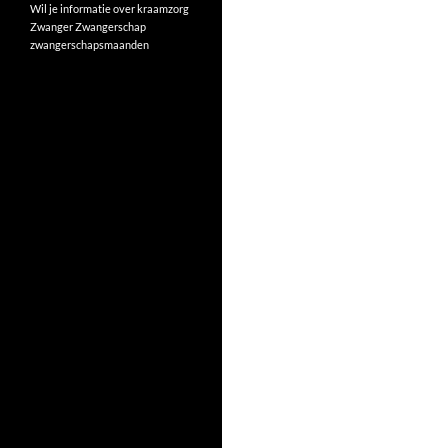
Wil je informatie over kraamzorg
Zwanger
Zwangerschap
zwangerschapsmaanden