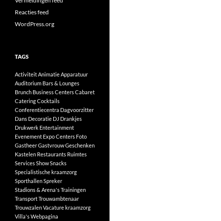
Vermeldingen feed
Reacties feed
WordPress.org
TAGS
Activiteit
Animatie
Apparatuur
Auditorium
Bars & Lounges
Brunch
Business Centers
Cabaret
Catering
Cocktails
Conferentiecentra
Dagvoorzitter
Dans
Decoratie
DJ
Drankjes
Drukwerk
Entertainment
Evenement
Expo Centers
Foto
Gastheer
Gastvrouw
Geschenken
Kastelen
Restaurants
Ruimtes
Services
Show
Snacks
Specialistische kraamzorg
Sporthallen
Spreker
Stadions & Arena's
Trainingen
Transport
Trouwambtenaar
Trouwzalen
Vacature kraamzorg
Villa's
Webpagina