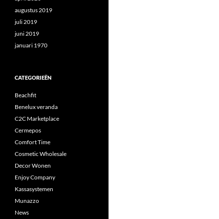
augustus 2019
juli 2019
juni 2019
januari 1970
CATEGORIEËN
Beachfit
Benelux veranda
C2C Marketplace
Cermepos
Comfort Time
Cosmetic Wholesale
Decor Wonen
Enjoy Company
Kassasystemen
Munazzo
News