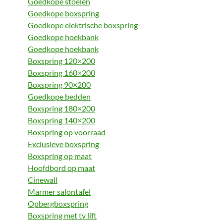
Goedkope stoelen
Goedkope boxspring
Goedkope elektrische boxspring
Goedkope hoekbank
Goedkope hoekbank
Boxspring 120×200
Boxspring 160×200
Boxspring 90×200
Goedkope bedden
Boxspring 180×200
Boxspring 140×200
Boxspring op voorraad
Exclusieve boxspring
Boxspring op maat
Hoofdbord op maat
Cinewall
Marmer salontafel
Opbergboxspring
Boxspring met tv lift