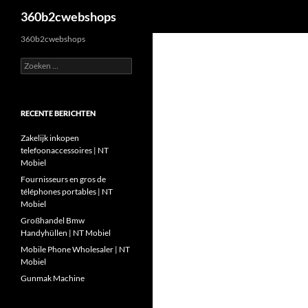
Zoeken
360b2cwebshops
Ga
360b2cwebshops
naar
Zoeken
de
naar:
inhoud
RECENTE BERICHTEN
Zakelijk inkopen
telefoonaccessoires | NT
Mobiel
Fournisseurs en gros de
téléphones portables | NT
Mobiel
Großhandel Bmw
Handyhüllen | NT Mobiel
Mobile Phone Wholesaler | NT
Mobiel
Gunmak Machine