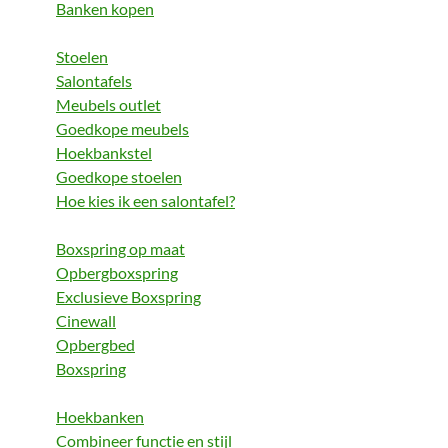
Banken kopen
Stoelen
Salontafels
Meubels outlet
Goedkope meubels
Hoekbankstel
Goedkope stoelen
Hoe kies ik een salontafel?
Boxspring op maat
Opbergboxspring
Exclusieve Boxspring
Cinewall
Opbergbed
Boxspring
Hoekbanken
Combineer functie en stijl