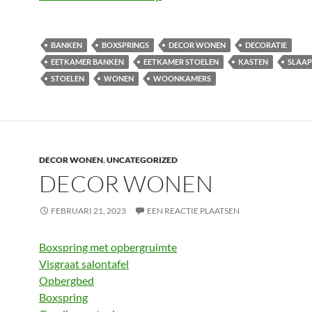
BANKEN
BOXSPRINGS
DECOR WONEN
DECORATIE
EETKAMER BANKEN
EETKAMER STOELEN
KASTEN
SLAA
STOELEN
WONEN
WOONKAMERS
DECOR WONEN
,
UNCATEGORIZED
DECOR WONEN
FEBRUARI 21, 2023
EEN REACTIE PLAATSEN
Boxspring met opbergruimte
Visgraat salontafel
Opbergbed
Boxspring