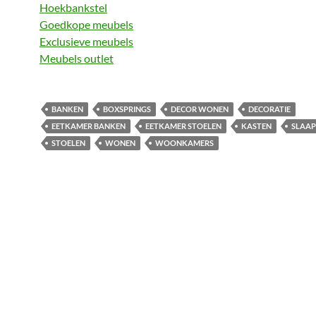
Hoekbankstel
Goedkope meubels
Exclusieve meubels
Meubels outlet
BANKEN
BOXSPRINGS
DECOR WONEN
DECORATIE
EETKAMER BANKEN
EETKAMER STOELEN
KASTEN
SLAA
STOELEN
WONEN
WOONKAMERS