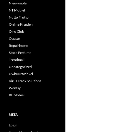
Nieuwmolen
NT Mobiel
Nutto Frutto
Online Kruiden
Qiro Club
Quasar
Repairhome
Stock Perfume
Trendmall
Uncategorized
Uwbuurtwinkel
Virus Track Solutions
Wentsy
XL Mobiel
META
Login