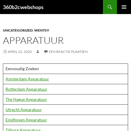
Ga
Zoeken
360b2cwebshops
naar
PRIMAI
de
MENU
inhoud
UNCATEGORIZED
,
WENTSY
APPARATUUR
APRIL 22, 2020
EEN REACTIE PLAATSEN
Eenvoudig Zoeken
Amsterdam Apparatuur
Rotterdam Apparatuur
The Hague Apparatuur
Utrecht Apparatuur
Eindhoven Apparatuur
Tilburg Apparatuur