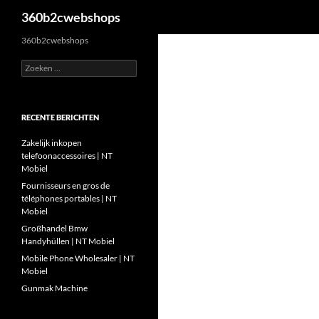
Zoeken
360b2cwebshops
Ga
360b2cwebshops
naar
Zoeken
de
naar:
inhoud
RECENTE BERICHTEN
Zakelijk inkopen
telefoonaccessoires | NT
Mobiel
Fournisseurs en gros de
téléphones portables | NT
Mobiel
Großhandel Bmw
Handyhüllen | NT Mobiel
Mobile Phone Wholesaler | NT
Mobiel
Gunmak Machine