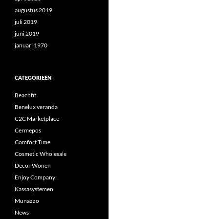
augustus 2019
juli 2019
juni 2019
januari 1970
CATEGORIEËN
Beachfit
Benelux veranda
C2C Marketplace
Cermepos
Comfort Time
Cosmetic Wholesale
Decor Wonen
Enjoy Company
Kassasystemen
Munazzo
News