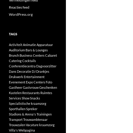
Vermeldingen feed
Reacties feed
WordPress.org
TAGS
Activiteit
Animatie
Apparatuur
Auditorium
Bars & Lounges
Brunch
Business Centers
Cabaret
Catering
Cocktails
Conferentiecentra
Dagvoorzitter
Dans
Decoratie
DJ
Drankjes
Drukwerk
Entertainment
Evenement
Expo Centers
Foto
Gastheer
Gastvrouw
Geschenken
Kastelen
Restaurants
Ruimtes
Services
Show
Snacks
Specialistische kraamzorg
Sporthallen
Spreker
Stadions & Arena's
Trainingen
Transport
Trouwambtenaar
Trouwzalen
Vacature kraamzorg
Villa's
Webpagina