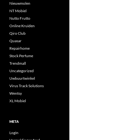
Nieuwmolen
NT Mobiel
Nutto Frutto
Online Kruiden
Qiro Club
Quasar
Repairhome
Stock Perfume
Trendmall
Uncategorized
Uwbuurtwinkel
Virus Track Solutions
Wentsy
XL Mobiel
META
Login