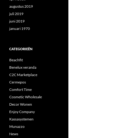
augustus 2019
juli 2019
juni 2019
januari 1970
CATEGORIEËN
Beachfit
Benelux veranda
C2C Marketplace
Cermepos
Comfort Time
Cosmetic Wholesale
Decor Wonen
Enjoy Company
Kassasystemen
Munazzo
News