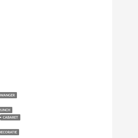
 ZWANGER
RUNCH
CABARET
DECORATIE