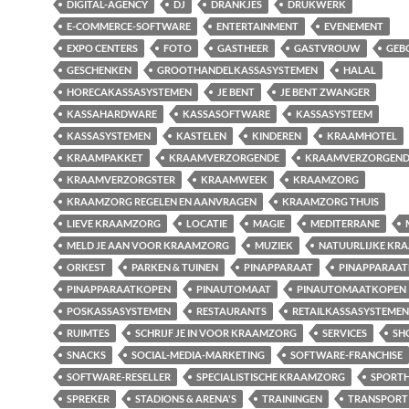
DIGITAL-AGENCY
DJ
DRANKJES
DRUKWERK
E-COMMERCE-SOFTWARE
ENTERTAINMENT
EVENEMENT
EXPO CENTERS
FOTO
GASTHEER
GASTVROUW
GEB
GESCHENKEN
GROOTHANDELKASSASYSTEMEN
HALAL
HORECAKASSASYSTEMEN
JE BENT
JE BENT ZWANGER
KASSAHARDWARE
KASSASOFTWARE
KASSASYSTEEM
KASSASYSTEMEN
KASTELEN
KINDEREN
KRAAMHOTEL
KRAAMPAKKET
KRAAMVERZORGENDE
KRAAMVERZORGEND
KRAAMVERZORGSTER
KRAAMWEEK
KRAAMZORG
KRAAMZORG REGELEN EN AANVRAGEN
KRAAMZORG THUIS
LIEVE KRAAMZORG
LOCATIE
MAGIE
MEDITERRANE
MELD JE AAN VOOR KRAAMZORG
MUZIEK
NATUURLIJKE KR
ORKEST
PARKEN & TUINEN
PINAPPARAAT
PINAPPARAA
PINAPPARAATKOPEN
PINAUTOMAAT
PINAUTOMAATKOPEN
POSKASSASYSTEMEN
RESTAURANTS
RETAILKASSASYSTEMEN
RUIMTES
SCHRIJF JE IN VOOR KRAAMZORG
SERVICES
SH
SNACKS
SOCIAL-MEDIA-MARKETING
SOFTWARE-FRANCHISE
SOFTWARE-RESELLER
SPECIALISTISCHE KRAAMZORG
SPORT
SPREKER
STADIONS & ARENA'S
TRAININGEN
TRANSPORT