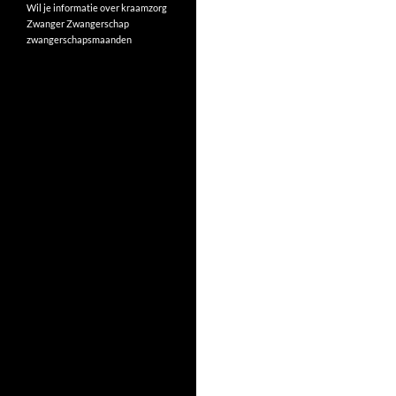
Wil je informatie over kraamzorg
Zwanger
Zwangerschap
zwangerschapsmaanden