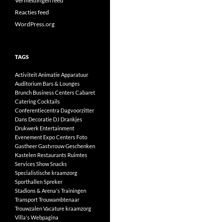
Vermeldingen feed
Reacties feed
WordPress.org
TAGS
Activiteit
Animatie
Apparatuur
Auditorium
Bars & Lounges
Brunch
Business Centers
Cabaret
Catering
Cocktails
Conferentiecentra
Dagvoorzitter
Dans
Decoratie
DJ
Drankjes
Drukwerk
Entertainment
Evenement
Expo Centers
Foto
Gastheer
Gastvrouw
Geschenken
Kastelen
Restaurants
Ruimtes
Services
Show
Snacks
Specialistische kraamzorg
Sporthallen
Spreker
Stadions & Arena's
Trainingen
Transport
Trouwambtenaar
Trouwzalen
Vacature kraamzorg
Villa's
Webpagina