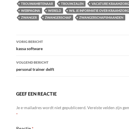
TROUWAMBTENAAR
TROUWZALEN
VACATURE KRAAMZOR
WEBPAGINA
WERELD
WIL JE INFORMATIE OVER KRAAMZORG
ZWANGER
ZWANGERSCHAP
ZWANGERSCHAPSMAANDEN
Bericht
VORIG BERICHT
navigatie
kassa software
VOLGEND BERICHT
personal trainer delft
GEEF EEN REACTIE
Je e-mailadres wordt niet gepubliceerd.
Vereiste velden zijn g
*
Reactie
*