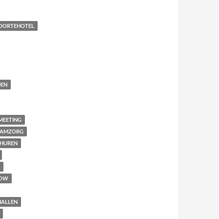
OORTEHOTEL
EN
MEETING
AAMZORG
THUREN
OW
HALLEN