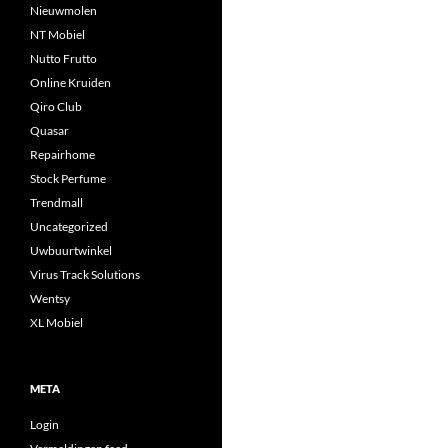
Nieuwmolen
NT Mobiel
Nutto Frutto
Online Kruiden
Qiro Club
Quasar
Repairhome
Stock Perfume
Trendmall
Uncategorized
Uwbuurtwinkel
Virus Track Solutions
Wentsy
XL Mobiel
META
Login