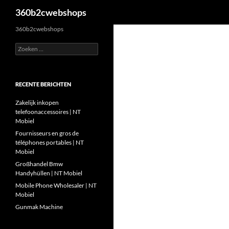
Zoeken
360b2cwebshops
Ga
360b2cwebshops
naar
Zoeken
de
naar:
inhoud
RECENTE BERICHTEN
Zakelijk inkopen
telefoonaccessoires | NT
Mobiel
Fournisseurs en gros de
téléphones portables | NT
Mobiel
Großhandel Bmw
Handyhüllen | NT Mobiel
Mobile Phone Wholesaler | NT
Mobiel
Gunmak Machine