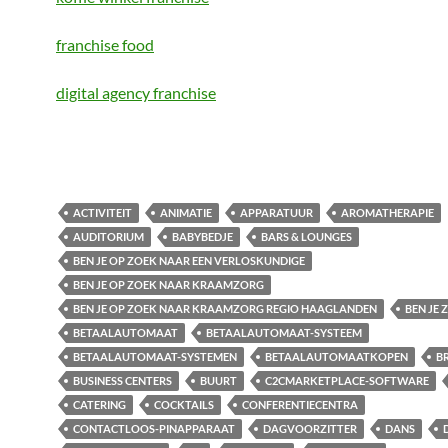
franchise food
digital agency franchise
ACTIVITEIT
ANIMATIE
APPARATUUR
AROMATHERAPIE
AUDITORIUM
BABYBEDJE
BARS & LOUNGES
BEN JE OP ZOEK NAAR EEN VERLOSKUNDIGE
BEN JE OP ZOEK NAAR KRAAMZORG
BEN JE OP ZOEK NAAR KRAAMZORG REGIO HAAGLANDEN
BEN JE
BETAALAUTOMAAT
BETAALAUTOMAAT-SYSTEEM
BETAALAUTOMAAT-SYSTEMEN
BETAALAUTOMAATKOPEN
B
BUSINESS CENTERS
BUURT
C2CMARKETPLACE-SOFTWARE
CATERING
COCKTAILS
CONFERENTIECENTRA
CONTACTLOOS-PINAPPARAAT
DAGVOORZITTER
DANS