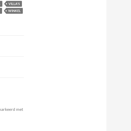
G
VILLA'S
WINKEL
emarkeerd met