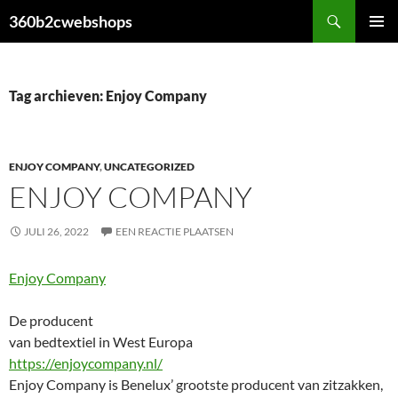
Ga
Zoeken
360b2cwebshops
naar
PRIMAI
de
MENU
inhoud
Tag archieven: Enjoy Company
ENJOY COMPANY
,
UNCATEGORIZED
ENJOY COMPANY
JULI 26, 2022
EEN REACTIE PLAATSEN
Enjoy Company
De producent
van bedtextiel in West Europa
https://enjoycompany.nl/
Enjoy Company is Benelux’ grootste producent van zitzakken,