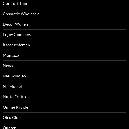
Comfort Time
Cosmetic Wholesale
Decor Wonen
Enjoy Company
Kassasystemen
Munazzo
News
Nieuwmolen
NT Mobiel
Nutto Frutto
Online Kruiden
Qiro Club
Quasar