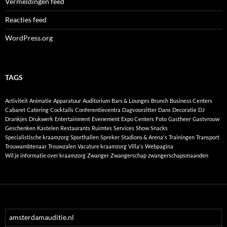
Vermeldingen feed
Reacties feed
WordPress.org
TAGS
Activiteit
Animatie
Apparatuur
Auditorium
Bars & Lounges
Brunch
Business Centers
Cabaret
Catering
Cocktails
Conferentiecentra
Dagvoorzitter
Dans
Decoratie
DJ
Drankjes
Drukwerk
Entertainment
Evenement
Expo Centers
Foto
Gastheer
Gastvrouw
Geschenken
Kastelen
Restaurants
Ruimtes
Services
Show
Snacks
Specialistische kraamzorg
Sporthallen
Spreker
Stadions & Arena's
Trainingen
Transport
Trouwambtenaar
Trouwzalen
Vacature kraamzorg
Villa's
Webpagina
Wil je informatie over kraamzorg
Zwanger
Zwangerschap
zwangerschapsmaanden
amsterdamauditie.nl