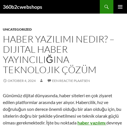
Ga
Zoeken
360b2cwebshops
naar
PRIMAI
de
MENU
inhoud
UNCATEGORIZED
HABER YAZILIMI NEDIR? –
DIJITAL HABER
YAYINCILIĞINA
TEKNOLOJIK ÇÖZÜM
OKTOBER 4, 2024
EEN REACTIE PLAATSEN
Günümüz dijital dünyasında, haber siteleri en çok ziyaret
edilen platformlar arasında yer alıyor. Habercilik, hız ve
doğruluğun son derece önemli olduğu bir alan olduğu için, bu
sitelerin doğru bir şekilde yönetilmesi ve teknik olarak güçlü
olması gerekmektedir. İşte bu noktada
haber yazılımı
devreye