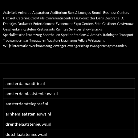
Activiteit
Animatie
Apparatuur
Auditorium
Bars & Lounges
Brunch
Business Centers
Cabaret
Catering
Cocktails
Conferentiecentra
Dagvoorzitter
Dans
Decoratie
DJ
Drankjes
Drukwerk
Entertainment
Evenement
Expo Centers
Foto
Gastheer
Gastvrouw
Geschenken
Kastelen
Restaurants
Ruimtes
Services
Show
Snacks
Specialistische kraamzorg
Sporthallen
Spreker
Stadions & Arena's
Trainingen
Transport
Trouwambtenaar
Trouwzalen
Vacature kraamzorg
Villa's
Webpagina
Wil je informatie over kraamzorg
Zwanger
Zwangerschap
zwangerschapsmaanden
amsterdamauditie.nl
amsterdamlaatstenieuws.nl
amsterdamtelegraaf.nl
arnhemlaatstenieuws.nl
drenthelaatstenieuws.nl
dutchlaatstenieuws.nl