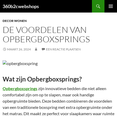
Ga
Zoeken
360b2cwebshops
naar
PRIMAI
de
MENU
DECOR WONEN
inhoud
DE VOORDELEN VAN
OPBERGBOXSPRINGS
MAART 26, 2024
EEN REACTIE PLAATSEN
Wat zijn Opbergboxsprings?
Opbergboxsprings
zijn innovatieve bedden die niet alleen
comfortabel zijn om op te slapen, maar ook handige
opbergruimte bieden. Deze bedden combineren de voordelen
van een traditionele boxspring met extra opbergruimte onder
het matras. Dit maakt ze perfect voor slaapkamers waar ruimte