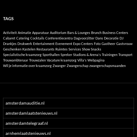
TAGS
Activiteit
Animatie
Apparatuur
Auditorium
Bars & Lounges
Brunch
Business Centers
Cabaret
Catering
Cocktails
Conferentiecentra
Dagvoorzitter
Dans
Decoratie
DJ
Drankjes
Drukwerk
Entertainment
Evenement
Expo Centers
Foto
Gastheer
Gastvrouw
Geschenken
Kastelen
Restaurants
Ruimtes
Services
Show
Snacks
Specialistische kraamzorg
Sporthallen
Spreker
Stadions & Arena's
Trainingen
Transport
Trouwambtenaar
Trouwzalen
Vacature kraamzorg
Villa's
Webpagina
Wil je informatie over kraamzorg
Zwanger
Zwangerschap
zwangerschapsmaanden
amsterdamauditie.nl
amsterdamlaatstenieuws.nl
amsterdamtelegraaf.nl
arnhemlaatstenieuws.nl