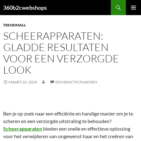
Ga
Zoeken
360b2cwebshops
naar
PRIMAI
de
MENU
TRENDMALL
inhoud
SCHEERAPPARATEN:
GLADDE RESULTATEN
VOOR EEN VERZORGDE
LOOK
MAART 22, 2024
EEN REACTIE PLAATSEN
Ben je op zoek naar een efficiënte en handige manier om je te
scheren en een verzorgde uitstraling te behouden?
Scheerapparaten
bieden een snelle en effectieve oplossing
voor het verwijderen van ongewenst haar en het creëren van