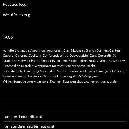
Reacties feed
WordPress.org
TAGS
Activiteit
Animatie
Apparatuur
Auditorium
Bars & Lounges
Brunch
Business Centers
Cabaret
Catering
Cocktails
Conferentiecentra
Dagvoorzitter
Dans
Decoratie
DJ
Drankjes
Drukwerk
Entertainment
Evenement
Expo Centers
Foto
Gastheer
Gastvrouw
Geschenken
Kastelen
Restaurants
Ruimtes
Services
Show
Snacks
Specialistische kraamzorg
Sporthallen
Spreker
Stadions & Arena's
Trainingen
Transport
Trouwambtenaar
Trouwzalen
Vacature kraamzorg
Villa's
Webpagina
Wil je informatie over kraamzorg
Zwanger
Zwangerschap
zwangerschapsmaanden
amsterdamauditie.nl
amsterdamlaatstenieuws.nl