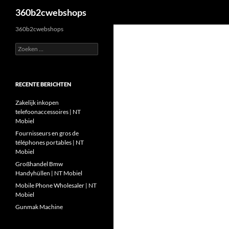
Zoeken
360b2cwebshops
Ga
360b2cwebshops
naar
Zoeken
de
naar:
inhoud
RECENTE BERICHTEN
Zakelijk inkopen
telefoonaccessoires | NT
Mobiel
Fournisseurs en gros de
téléphones portables | NT
Mobiel
Großhandel Bmw
Handyhüllen | NT Mobiel
Mobile Phone Wholesaler | NT
Mobiel
Gunmak Machine