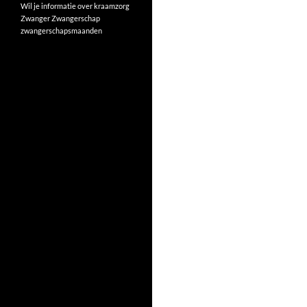
Wil je informatie over kraamzorg
Zwanger
Zwangerschap
zwangerschapsmaanden