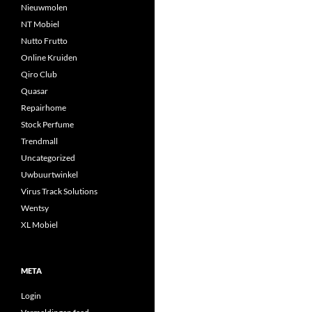
Nieuwmolen
NT Mobiel
Nutto Frutto
Online Kruiden
Qiro Club
Quasar
Repairhome
Stock Perfume
Trendmall
Uncategorized
Uwbuurtwinkel
Virus Track Solutions
Wentsy
XL Mobiel
META
Login