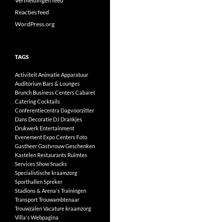
Vermeldingen feed
Reacties feed
WordPress.org
TAGS
Activiteit
Animatie
Apparatuur
Auditorium
Bars & Lounges
Brunch
Business Centers
Cabaret
Catering
Cocktails
Conferentiecentra
Dagvoorzitter
Dans
Decoratie
DJ
Drankjes
Drukwerk
Entertainment
Evenement
Expo Centers
Foto
Gastheer
Gastvrouw
Geschenken
Kastelen
Restaurants
Ruimtes
Services
Show
Snacks
Specialistische kraamzorg
Sporthallen
Spreker
Stadions & Arena's
Trainingen
Transport
Trouwambtenaar
Trouwzalen
Vacature kraamzorg
Villa's
Webpagina