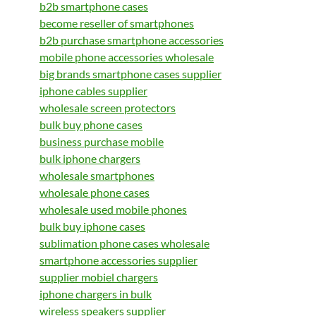
b2b smartphone cases
become reseller of smartphones
b2b purchase smartphone accessories
mobile phone accessories wholesale
big brands smartphone cases supplier
iphone cables supplier
wholesale screen protectors
bulk buy phone cases
business purchase mobile
bulk iphone chargers
wholesale smartphones
wholesale phone cases
wholesale used mobile phones
bulk buy iphone cases
sublimation phone cases wholesale
smartphone accessories supplier
supplier mobiel chargers
iphone chargers in bulk
wireless speakers supplier