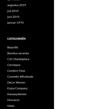
augustus 2019
juli 2019
juni 2019
januari 1970
CATEGORIEËN
Beachfit
Benelux veranda
C2C Marketplace
Cermepos
Comfort Time
Cosmetic Wholesale
Decor Wonen
Enjoy Company
Kassasystemen
Munazzo
News